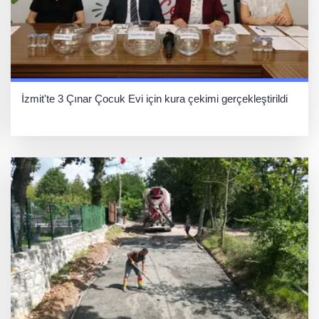
İzmit'te 3 Çınar Çocuk Evi için kura çekimi gerçekleştirildi