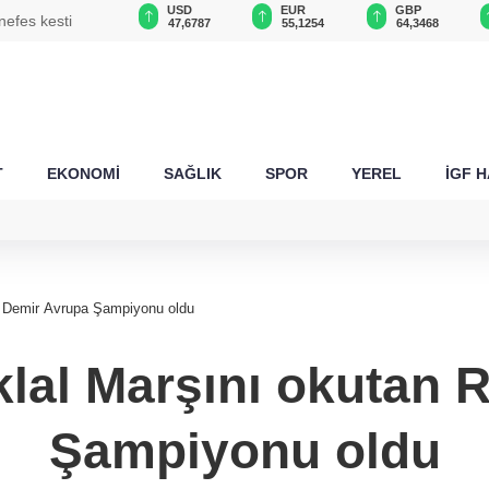
USD
EUR
GBP
CHF
da
47,6787
55,1254
64,3468
59,0083
T
EKONOMİ
SAĞLIK
SPOR
YEREL
İGF 
ia Demir Avrupa Şampiyonu oldu
klal Marşını okutan
Şampiyonu oldu