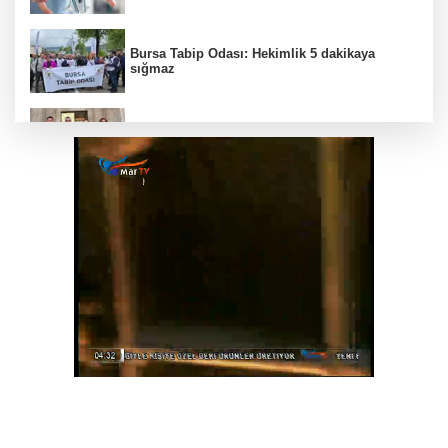
Bursa Tabip Odası: Hekimlik 5 dakikaya
sığmaz
Gebze’nin geleceği için Başkent'te güçlü
temaslar
Hakkari'de JİHA destekli operasyonda 253
kilo esrar ele geçirildi
Keşan Kent Konseyi'nden muhtarlara nezaket
ziyareti
İstanbul Maltepe’de çocuklar kitapların renkli
dünyasında