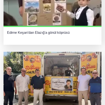
Edirne Keşan’dan Elazığ'a gönül köprüsü