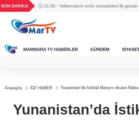
BGN
VND
GAU/TRY
BIST 100
SON DAKİKA
21:00 - 688 milyon TL tarımsal destek hesaplar
788
27,9743
0,0018
6.660,55
13.779,39
MARMARA TV HABERLER
GÜNDEM
SİYASE
Yunanistan’da İstiklal Marşını okutan Rab
Anasayfa
İGF HABER
Yunanistan’da İsti