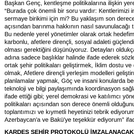
Başkan Genç, kentleşme politikalarına ilişkin yer
“Burada çok önemli bir soru vardır: Kentlerimizi 
sermaye birikimi için mi? Bu yaklaşım son derece
açısından barınma hakkının nasıl savunulacağı t
Bu nedenle yerel yönetimler olarak ortak hedefi
karbonlu, afetlere dirençli, sosyal adaleti güçlen
olması gerektiğini düşünüyoruz. Detayları oldukça
adına sadece başlıklar halinde ifade ederek söz
ortak şehir politikaları geliştirmek, İklim dostu ve 
olmak, Afetlere dirençli yerleşim modelleri gelişt
planlamalar yapmak, Göç ve insani konularda bel
teknoloji ve bilgi paylaşımında koordinasyon sa
ifade ettiği gibi; yerel demokrasi ve katılımcı yö
politikaları açısından son derece önemli olduğunu
toplantımızı ve kıymetli heyetinizi tebrik ediyoru
Azerbaycan’a ve Bakü’ye teşekkür ediyorum” ifade
KARDEŞ ŞEHİR PROTOKOLÜ İMZALANACAK