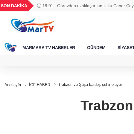
BGN
VND
GAU/TRY
BIST 100
SON DAKİKA
19:01 - Görevden uzaklaştırılan Utku Caner Ça
310
28,0626
0,0018
6.489,27
13.798,82
tahliye kararı
MARMARA TV HABERLER
GÜNDEM
SİYASE
Trabzon ve Şuşa kardeş şehir oluyor
Anasayfa
İGF HABER
Trabzon