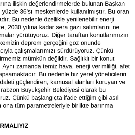
kalarına ilişkin değerlendirmelerde bulunan Başkan
n yüzde 36’sı meskenlerde kullanılmıştır. Bu oran
r. Bu nedenle özellikle yenilenebilir enerji
kte, 2030 yılına kadar sera gazı salımlarını ne
malar yürütüyoruz. Diğer taraftan konutlarımızın
 ülkemizin deprem gerçeğini göz önünde
cıyla çalışmalarımızı sürdürüyoruz. Çünkü
rmemiz mümkün değildir. Sağlıklı bir konut
 Aynı zamanda temiz hava, enerji verimliliği, afet
 kapsamaktadır. Bu nedenle biz yerel yöneticilerin
 adaleti güçlendiren, kamusal alanları koruyan ve
 Trabzon Büyükşehir Belediyesi olarak bu
uz. Çünkü başlangıçta ifade ettiğim gibi asıl
n ona tüm parametreleriyle birlikte barınma
IRMALIYIZ