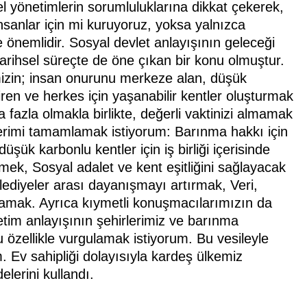
el yönetimlerin sorumluluklarına dikkat çekerek,
insanlar için mi kuruyoruz, yoksa yalnızca
 önemlidir. Sosyal devlet anlayışının geleceği
arihsel süreçte de öne çıkan bir konu olmuştur.
mizin; insan onurunu merkeze alan, düşük
diren ve herkes için yaşanabilir kentler oluşturmak
 fazla olmakla birlikte, değerli vaktinizi almamak
lerimi tamamlamak istiyorum: Barınma hakkı için
düşük karbonlu kentler için iş birliği içerisinde
irmek, Sosyal adalet ve kent eşitliğini sağlayacak
ediyeler arası dayanışmayı artırmak, Veri,
ğlamak. Ayrıca kıymetli konuşmacılarımızın da
netim anlayışının şehirlerimiz ve barınma
 özellikle vurgulamak istiyorum. Bu vesileyle
m. Ev sahipliği dolayısıyla kardeş ülkemiz
lerini kullandı.