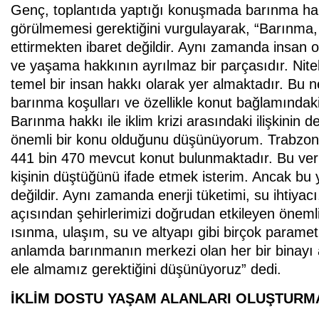
Genç, toplantıda yaptığı konuşmada barınma hakk
görülmemesi gerektiğini vurgulayarak, “Barınma,
ettirmekten ibaret değildir. Aynı zamanda insan onur
ve yaşama hakkının ayrılmaz bir parçasıdır. Ni
temel bir insan hakkı olarak yer almaktadır. Bu n
barınma koşulları ve özellikle konut bağlamındaki 
Barınma hakkı ile iklim krizi arasındaki ilişkin
önemli bir konu olduğunu düşünüyorum. Trabzon’u
441 bin 470 mevcut konut bulunmaktadır. Bu veri
kişinin düştüğünü ifade etmek isterim. Ancak bu y
değildir. Aynı zamanda enerji tüketimi, su ihtiyacı
açısından şehirlerimizi doğrudan etkileyen öneml
ısınma, ulaşım, su ve altyapı gibi birçok paramet
anlamda barınmanın merkezi olan her bir binayı 
ele almamız gerektiğini düşünüyoruz” dedi.
İKLİM DOSTU YAŞAM ALANLARI OLUŞTURM