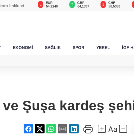
USD
EUR
GBP
CHF
ykara hakkında
47,5892
54,9240
64,1337
58,5353
T
EKONOMİ
SAĞLIK
SPOR
YEREL
İGF 
 ve Şuşa kardeş şehi