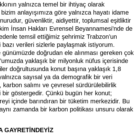
ının yalnızca temel bir ihtiyaç olarak
 bizim anlayışımıza göre yalnızca hayatı idame
udur, güvenliktir, aidiyettir, toplumsal eşitliktir
tekim İnsan Hakları Evrensel Beyannamesi’nde de
edenle temsil ettiğimiz şehrimiz Trabzon’un
bazı verileri sizlerle paylaşmak istiyorum.
in de günümüzde doğrudan ele alınması gereken çok
muzda yaklaşık bir milyonluk nüfus içerisinde
ler doğrultusunda konut başına yaklaşık 1,8
alnızca sayısal ya da demografik bir veri
, karbon salımı ve çevresel sürdürülebilirlik
i bir göstergedir. Çünkü bugün her konut;
reyi içinde barındıran bir tüketim merkezidir. Bu
aynı zamanda bir karbon politikası unsuru olarak
A GAYRETİNDEYİZ