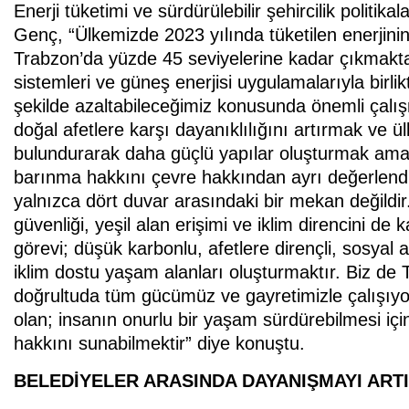
Enerji tüketimi ve sürdürülebilir şehircilik politi
Genç, “Ülkemizde 2023 yılında tüketilen enerjini
Trabzon’da yüzde 45 seviyelerine kadar çıkmaktadı
sistemleri ve güneş enerjisi uygulamalarıyla birli
şekilde azaltabileceğimiz konusunda önemli çalış
doğal afetlere karşı dayanıklılığını artırmak ve
bulundurarak daha güçlü yapılar oluşturmak ama
barınma hakkını çevre hakkından ayrı değerlendi
yalnızca dört duvar arasındaki bir mekan değildir.
güvenliği, yeşil alan erişimi ve iklim direncini de
görevi; düşük karbonlu, afetlere dirençli, sosyal
iklim dostu yaşam alanları oluşturmaktır. Biz de
doğrultuda tüm gücümüz ve gayretimizle çalışıyor
olan; insanın onurlu bir yaşam sürdürebilmesi içi
hakkını sunabilmektir” diye konuştu.
BELEDİYELER ARASINDA DAYANIŞMAYI ART