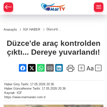
Düzce'de
Anasayfa
İGF HABER
araç
kontrolden
çıktı...
Düzce'de araç kontrolden
Dereye
yuvarlandı!
çıktı... Dereye yuvarlandı!
Haber Giriş Tarihi: 17.05.2026 20:36
Haber Güncellenme Tarihi: 17.05.2026 20:36
Kaynak: IGF
https://www.marmaratv.com.tr