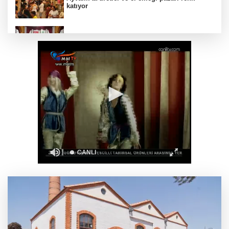
katıyor
DAĞDER ve BUMEV'den eğitim için güç
birliği
İpsala OSB'nin gelişimi için kritik ziyaret
Bursa Büyükşehir Harmancık’ta da yolları
yeniliyor
Ağrı'da toplu sünnet şöleni