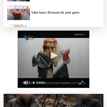
Yakıt barcı filosuna iki yeni gemi
Türk Tarih Kurumu’ndan tarihi içerikler tek
platformda
Türkiye ile Vietnam arasında 'hava'da yeni
dönem... Sefer kapasitesi artırıldı
Görevden uzaklaştırılan Utku Caner Çaykara
hakkında tahliye kararı
Fındık alım fiyatları açıklandı... Alımlar 24
Ağustos'ta başlıyor