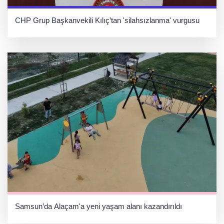
CHP Grup Başkanvekili Kılıç’tan 'silahsızlanma' vurgusu
Samsun’da Alaçam'a yeni yaşam alanı kazandırıldı