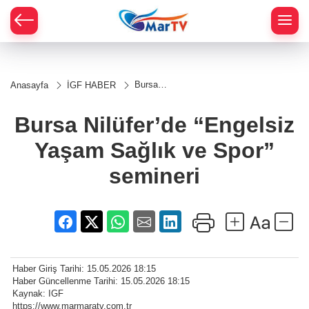
Bursa
Anasayfa
İGF HABER
Nilüfer’de
“Engelsiz
Yaşam
Bursa Nilüfer’de “Engelsiz
Sağlık
ve Spor”
Yaşam Sağlık ve Spor”
semineri
semineri
Haber Giriş Tarihi: 15.05.2026 18:15
Haber Güncellenme Tarihi: 15.05.2026 18:15
Kaynak: IGF
https://www.marmaratv.com.tr