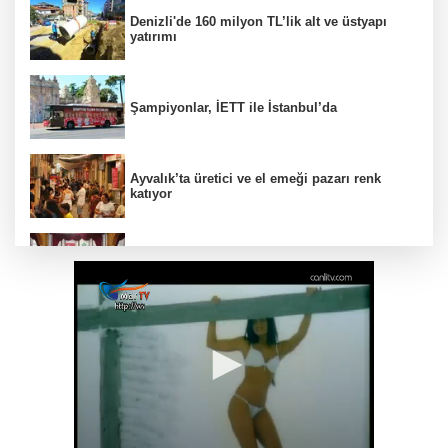
Denizli'de 160 milyon TL’lik alt ve üstyapı
yatırımı
Şampiyonlar, İETT ile İstanbul’da
Ayvalık’ta üretici ve el emeği pazarı renk
katıyor
DAĞDER ve BUMEV'den eğitim için güç
birliği
İpsala OSB'nin gelişimi için kritik ziyaret
Bursa Büyükşehir Harmancık’ta da yolları
yeniliyor