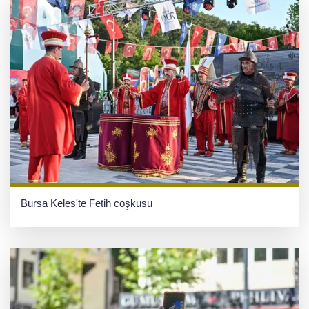
Bursa Keles'te Fetih coşkusu