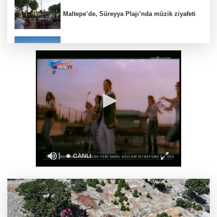
Maltepe’de, Süreyya Plajı’nda müzik ziyafeti
Kaçak bina yıkımında hayat kurtaran
müdahale
Yeşil-siyahlılar yeni sezonu coşkuyla açtı
İzmir İtfaiyesi’ne 13,5 milyon Euro’luk
teknoloji yatırımı
Konya Bisiklet Festivali’nin açılışı coşkuyla
gerçekleşti