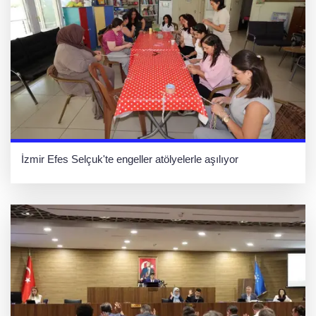
İzmir Efes Selçuk'te engeller atölyelerle aşılıyor