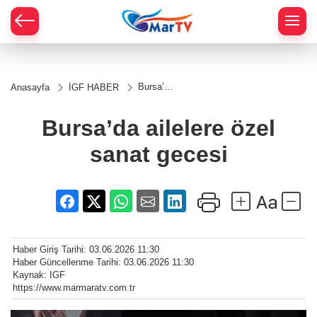
Bursa’da
Anasayfa
İGF HABER
ailelere
özel
sanat
Bursa’da ailelere özel
gecesi
sanat gecesi
Haber Giriş Tarihi: 03.06.2026 11:30
Haber Güncellenme Tarihi: 03.06.2026 11:30
Kaynak: IGF
https://www.marmaratv.com.tr