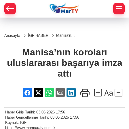
Manisa’nın
Anasayfa
İGF HABER
koroları
uluslararası
başarıya
Manisa’nın koroları
imza attı
uluslararası başarıya imza
attı
Haber Giriş Tarihi: 03.06.2026 17:56
Haber Güncellenme Tarihi: 03.06.2026 17:56
Kaynak: IGF
https://www.marmaratv.com.tr