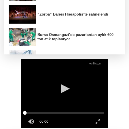
“Zorba” Balesi Hierapolis’te sahnelendi
Bursa Osmangazi’de pazarlardan aylık 600
ton atık toplanıyor
KOSGEB’den yeşil teknoloji girişimlerine 6,5
milyon TL’ye kadar destek
Kutupların geleceğine bilimsel bakış
Bakan Şimşek: Kamu kaynaklarında yapay
zekâ dönemi
Ticaret'ten Türk ihracatçısına Endonezya