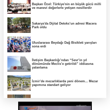
Başkan Özel: Türkiye'nin en büyük gücü milli
ve manevi değerlerle yetişen nesillerdir
Sakarya'da Dijital Detoks’un adresi Macera
Park oldu
Uluslararası Beydağı Dağ Bisikleti yarışları
sona erdi
İletişim Başkanlığı’ndan “Sevr’in yıl
dönümünde Meclis’e getirildi” iddiasına
yalanlama
İzmir’de mezarlıklarda yeni dönem... Mezar
yapımına standart geliyor
Kılıçdaroğlu’ndan “Terörsüz Türkiye”
mesajı... Sürece tereddütsüz katkı vereceğiz