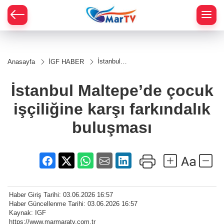
İstanbul
Anasayfa
İGF HABER
Maltepe’de
çocuk
işçiliğine
İstanbul Maltepe’de çocuk
karşı
farkındalık
işçiliğine karşı farkındalık
buluşması
buluşması
Haber Giriş Tarihi: 03.06.2026 16:57
Haber Güncellenme Tarihi: 03.06.2026 16:57
Kaynak: IGF
https://www.marmaratv.com.tr