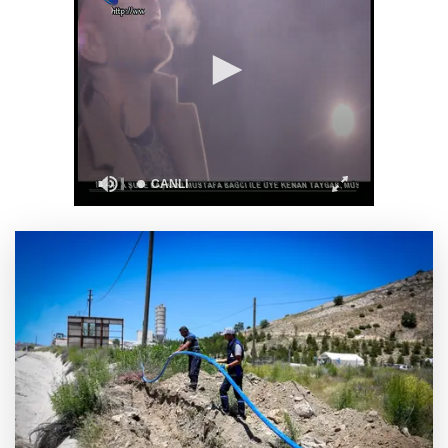
Nevşehir Kültür Yolu'na Gökhan Türkmen'li
final
Bini aşkın çocuk kemik iliği nakliyle hayat
buldu
Otomotiv tedarikçilerine verimlilik hamlesi