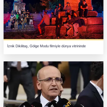
İznik Dikilitaş, Gölge Modu filmiyle ‎dünya vitrininde