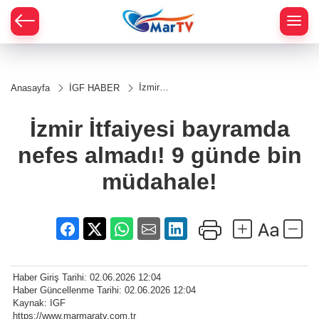
İzmir
Anasayfa
İGF HABER
İtfaiyesi
bayramda
nefes
İzmir İtfaiyesi bayramda
almadı! 9
günde bin
nefes almadı! 9 günde bin
müdahale!
müdahale!
Haber Giriş Tarihi: 02.06.2026 12:04
Haber Güncellenme Tarihi: 02.06.2026 12:04
Kaynak: IGF
https://www.marmaratv.com.tr