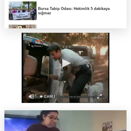
Bursa Tabip Odası: Hekimlik 5 dakikaya
sığmaz
Gebze’nin geleceği için Başkent'te güçlü
temaslar
Hakkari'de JİHA destekli operasyonda 253
kilo esrar ele geçirildi
Keşan Kent Konseyi'nden muhtarlara nezaket
ziyareti
İstanbul Maltepe’de çocuklar kitapların renkli
dünyasında