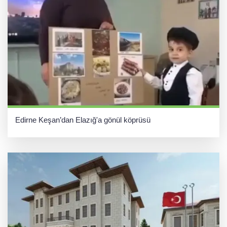
Edirne Keşan’dan Elazığ'a gönül köprüsü