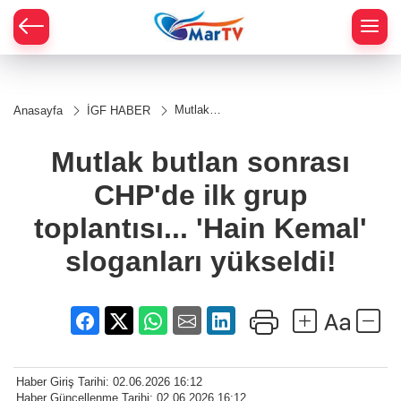
Mutlak
Anasayfa
İGF HABER
butlan
sonrası
CHP'de ilk
Mutlak butlan sonrası
grup
toplantısı...
CHP'de ilk grup
'Hain
Kemal'
sloganları
toplantısı... 'Hain Kemal'
yükseldi!
sloganları yükseldi!
Haber Giriş Tarihi: 02.06.2026 16:12
Haber Güncellenme Tarihi: 02.06.2026 16:12