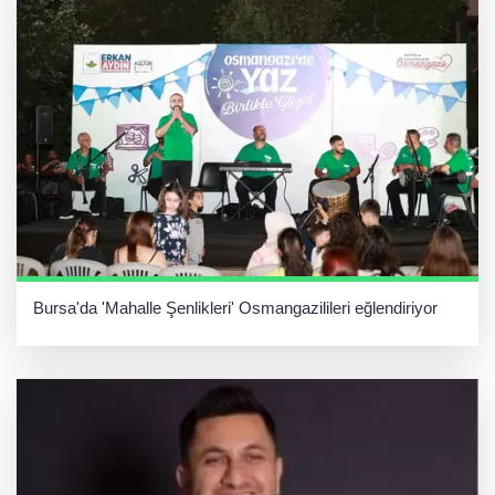
Bursa'da 'Mahalle Şenlikleri' Osmangazilileri eğlendiriyor