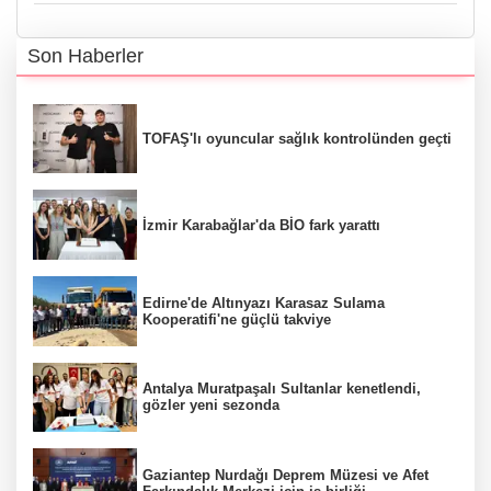
Son Haberler
TOFAŞ'lı oyuncular sağlık kontrolünden geçti
İzmir Karabağlar'da BİO fark yarattı
Edirne'de Altınyazı Karasaz Sulama
Kooperatifi'ne güçlü takviye
Antalya Muratpaşalı Sultanlar kenetlendi,
gözler yeni sezonda
Gaziantep Nurdağı Deprem Müzesi ve Afet