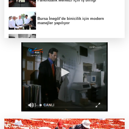
Farkındalık Merkezi için iş birliği
Bursa İnegöl’de binicilik için modern
manejler yapılıyor
30 ilde DEAŞ'a 104 gözaltı!
MHP'li Feti Yıldız'dan "Terörsüz Türkiye"
mesajı: Yasal düzenlemeler kalıcı sonuç
üretecek
Gebze Köşklüçeşme'de 'açık hava' keyif
İzmir'de hayat kurtaran baba, kızını kortlarda
şampiyonluğa hazırlıyor