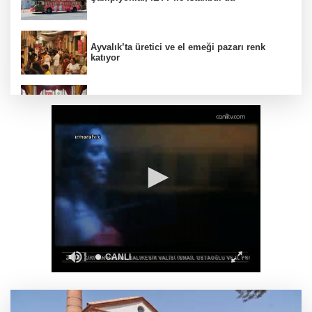
Ayvalık’ta üretici ve el emeği pazarı renk
katıyor
DAĞDER ve BUMEV'den eğitim için güç
birliği
İpsala OSB'nin gelişimi için kritik ziyaret
Bursa Büyükşehir Harmancık’ta da yolları
yeniliyor
Ağrı'da toplu sünnet şöleni