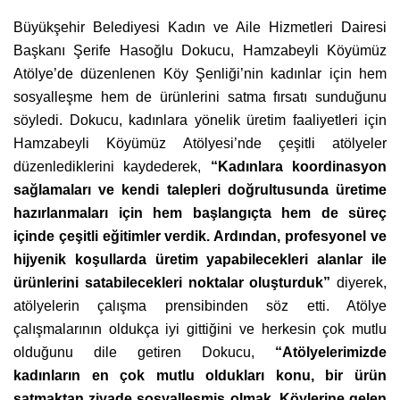
Büyükşehir Belediyesi Kadın ve Aile Hizmetleri Dairesi
Başkanı Şerife Hasoğlu Dokucu, Hamzabeyli Köyümüz
Atölye’de düzenlenen Köy Şenliği’nin kadınlar için hem
sosyalleşme hem de ürünlerini satma fırsatı sunduğunu
söyledi. Dokucu, kadınlara yönelik üretim faaliyetleri için
Hamzabeyli Köyümüz Atölyesi’nde çeşitli atölyeler
düzenlediklerini kaydederek,
“Kadınlara koordinasyon
sağlamaları ve kendi talepleri doğrultusunda üretime
hazırlanmaları için hem başlangıçta hem de süreç
içinde çeşitli eğitimler verdik. Ardından, profesyonel ve
hijyenik koşullarda üretim yapabilecekleri alanlar ile
ürünlerini satabilecekleri noktalar oluşturduk”
diyerek,
atölyelerin çalışma prensibinden söz etti. Atölye
çalışmalarının oldukça iyi gittiğini ve herkesin çok mutlu
olduğunu dile getiren Dokucu,
“Atölyelerimizde
kadınların en çok mutlu oldukları konu, bir ürün
satmaktan ziyade sosyalleşmiş olmak. Köylerine gelen