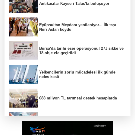
Antikacılar Kayseri Talas'ta buluşuyor
Eyüpsultan Meydanı yenileniyor... İlk taşı
Nuri Aslan koydu
Bursa'da tarihi eser operasyonu! 273 sikke ve
18 obje ele geçirildi
Yelkencilerin zorlu mücadelesi ilk günde
nefes kesti
688 milyon TL tarımsal destek hesaplarda
Yapay zeka genç girişimcilere yeni kapılar
açıyor