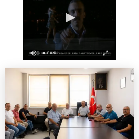
Bursa Tabip Odası: Hekimlik 5 dakikaya
sığmaz
Gebze’nin geleceği için Başkent'te güçlü
temaslar
Hakkari'de JİHA destekli operasyonda 253
kilo esrar ele geçirildi