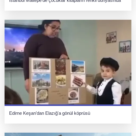
İstanbul Maltepe’de çocuklar kitapların renkli dünyasında
Edirne Keşan’dan Elazığ'a gönül köprüsü