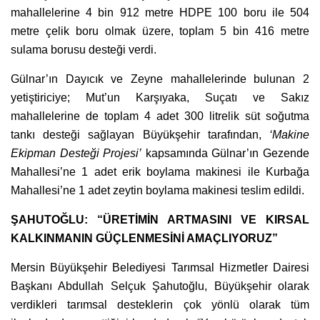
mahallelerine 4 bin 912 metre HDPE 100 boru ile 504
metre çelik boru olmak üzere, toplam 5 bin 416 metre
sulama borusu desteği verdi.
Gülnar’ın Dayıcık ve Zeyne mahallelerinde bulunan 2
yetiştiriciye; Mut’un Karşıyaka, Suçatı ve Sakız
mahallelerine de toplam 4 adet 300 litrelik süt soğutma
tankı desteği sağlayan Büyükşehir tarafından,
‘Makine
Ekipman Desteği Projesi’
kapsamında Gülnar’ın Gezende
Mahallesi’ne 1 adet erik boylama makinesi ile Kurbağa
Mahallesi’ne 1 adet zeytin boylama makinesi teslim edildi.
ŞAHUTOĞLU:
“ÜRETİMİN ARTMASINI VE KIRSAL
KALKINMANIN GÜÇLENMESİNİ AMAÇLIYORUZ”
Mersin Büyükşehir Belediyesi Tarımsal Hizmetler Dairesi
Başkanı Abdullah Selçuk Şahutoğlu, Büyükşehir olarak
verdikleri tarımsal desteklerin çok yönlü olarak tüm