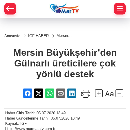
Mersin
Anasayfa
İGF HABER
Büyükşehir’den
Gülnarlı
üreticilere çok
Mersin Büyükşehir’den
yönlü destek
Gülnarlı üreticilere çok
yönlü destek
Haber Giriş Tarihi: 05.07.2026 18:49
Haber Güncellenme Tarihi: 05.07.2026 18:49
Kaynak: IGF
https://www.marmaratv.com.tr