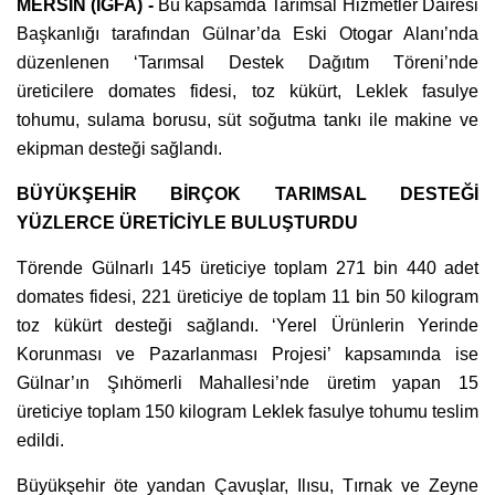
MERSİN (İGFA) -
Bu kapsamda Tarımsal Hizmetler Dairesi
Başkanlığı tarafından Gülnar’da Eski Otogar Alanı’nda
düzenlenen ‘Tarımsal Destek Dağıtım Töreni’nde
üreticilere domates fidesi, toz kükürt, Leklek fasulye
tohumu, sulama borusu, süt soğutma tankı ile makine ve
ekipman desteği sağlandı.
BÜYÜKŞEHİR BİRÇOK TARIMSAL DESTEĞİ
YÜZLERCE ÜRETİCİYLE BULUŞTURDU
Törende Gülnarlı 145 üreticiye toplam 271 bin 440 adet
domates fidesi, 221 üreticiye de toplam 11 bin 50 kilogram
toz kükürt desteği sağlandı. ‘Yerel Ürünlerin Yerinde
Korunması ve Pazarlanması Projesi’ kapsamında ise
Gülnar’ın Şıhömerli Mahallesi’nde üretim yapan 15
üreticiye toplam 150 kilogram Leklek fasulye tohumu teslim
edildi.
Büyükşehir öte yandan Çavuşlar, Ilısu, Tırnak ve Zeyne