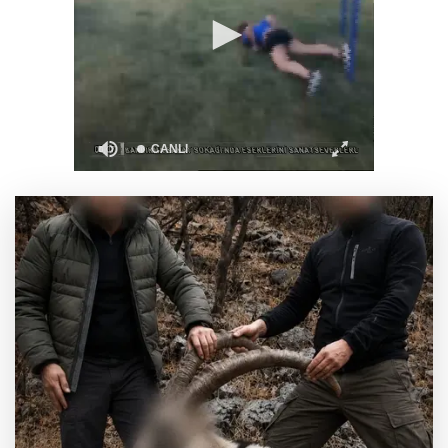
Türkiye ile Vietnam arasında 'hava'da yeni
dönem... Sefer kapasitesi artırıldı
Görevden uzaklaştırılan Utku Caner Çaykara
hakkında tahliye kararı
Fındık alım fiyatları açıklandı... Alımlar 24
Ağustos'ta başlıyor