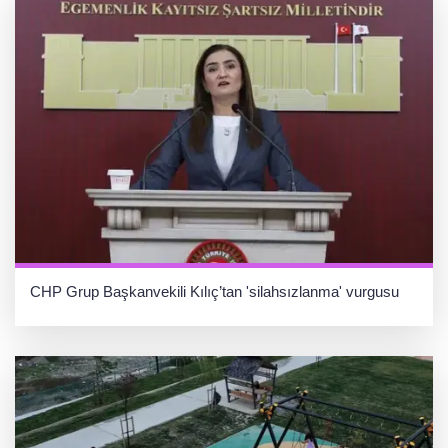
CHP Grup Başkanvekili Kılıç’tan 'silahsızlanma' vurgusu