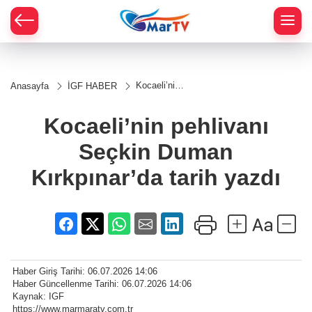
Kocaeli’nin
Anasayfa
İGF HABER
pehlivanı
Seçkin
Duman
Kocaeli’nin pehlivanı
Kırkpınar’da
tarih yazdı
Seçkin Duman
Kırkpınar’da tarih yazdı
Haber Giriş Tarihi: 06.07.2026 14:06
Haber Güncellenme Tarihi: 06.07.2026 14:06
Kaynak: IGF
https://www.marmaratv.com.tr