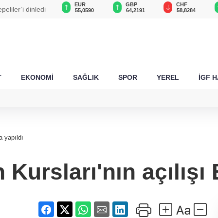
USD
EUR
GBP
CHF
liler’i dinledi
47,5897
55,0590
64,2191
58,8284
T
EKONOMİ
SAĞLIK
SPOR
YEREL
İGF 
a yapıldı
Kursları'nın açılışı