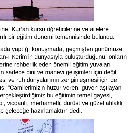
ine, Kur’an kursu öğreticilerine ve ailelere
rılı bir eğitim dönemi temennisinde bulundu.
 burada yaptığı konuşmada, geçmişten günümüze
’an-ı Kerim’in dünyasıyla buluşturduğunu, onların
lerine rehberlik eden önemli eğitim yuvaları
ın sadece dini ve manevi gelişimleri için değil
esi ve ruh dünyalarının zenginleşmesi için de
uş, "Camilerimizin huzur veren, güven aşılayan
gerçekleştirdiğimiz bu eğitimin temel gayesi,
i, vicdanlı, merhametli, dürüst ve güzel ahlaklı
ıp geleceğe hazırlamaktır” dedi.