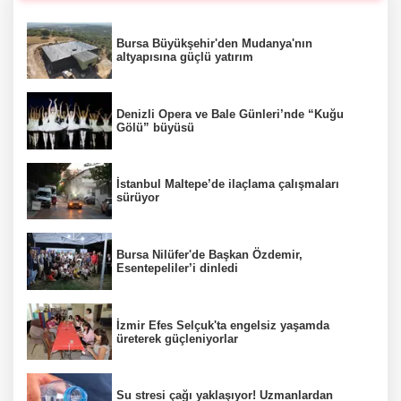
Bursa Büyükşehir'den Mudanya'nın
altyapısına güçlü yatırım
Denizli Opera ve Bale Günleri’nde “Kuğu
Gölü” büyüsü
İstanbul Maltepe’de ilaçlama çalışmaları
sürüyor
Bursa Nilüfer'de Başkan Özdemir,
Esentepeliler’i dinledi
İzmir Efes Selçuk'ta engelsiz yaşamda
üreterek güçleniyorlar
Su stresi çağı yaklaşıyor! Uzmanlardan