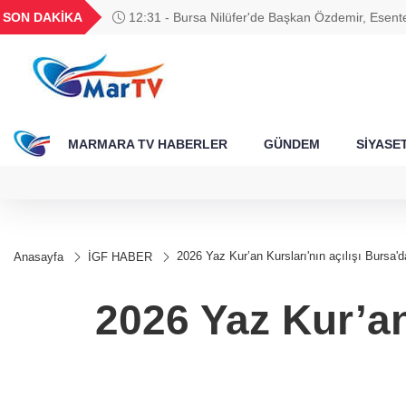
BGN
VND
GAU/TRY
BIST 100
SON DAKİKA
12:31 - Bursa Nilüfer'de Başkan Özdemir, Esentepe
478
28,0626
0,0018
6.552,78
13.752,52
MARMARA TV HABERLER
GÜNDEM
SİYASE
2026 Yaz Kur’an Kursları'nın açılışı Bursa'd
Anasayfa
İGF HABER
2026 Yaz Kur’an 