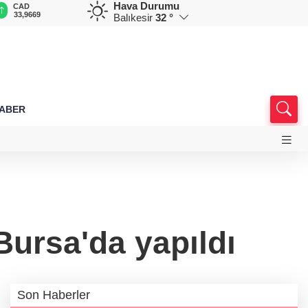
Hava Durumu
CAD
RUB
AED
AUD
D
33,9669
0,5807
12,9545
33,5088
7
Balıkesir
32 °
HABER
 Bursa'da yapıldı
Son Haberler