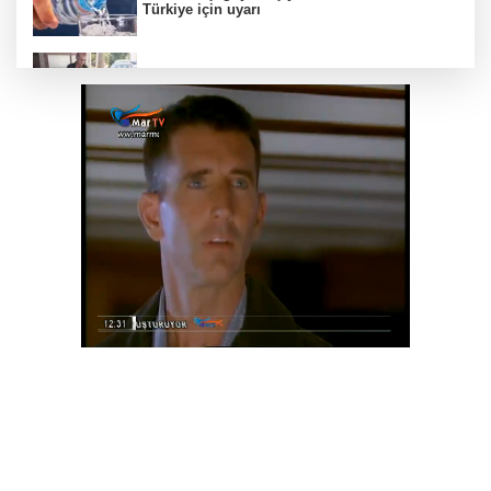
Türkiye için uyarı
Edirne Keşan'da Önkal Kılavuz'dan anlamlı
çalışma
Balıkesirspor sevdası için memleket tek
yürek
Bursa Osmangazi’de kaldırımlar işgalden
temizlendi
Otomotiv ihracatı temmuzda 3,6 milyar dolar