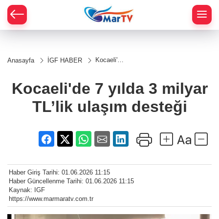
Kocaeli'de
Anasayfa
İGF HABER
7 yılda 3
milyar
TL’lik
Kocaeli'de 7 yılda 3 milyar
ulaşım
desteği
TL’lik ulaşım desteği
Haber Giriş Tarihi: 01.06.2026 11:15
Haber Güncellenme Tarihi: 01.06.2026 11:15
Kaynak: IGF
https://www.marmaratv.com.tr