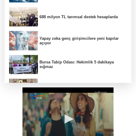
688 milyon TL tarımsal destek hesaplarda
Yapay zeka genç girişimcilere yeni kapılar
açıyor
Bursa Tabip Odası: Hekimlik 5 dakikaya
sığmaz
Gebze’nin geleceği için Başkent'te güçlü
temaslar
Hakkari'de JİHA destekli operasyonda 253
kilo esrar ele geçirildi
Keşan Kent Konseyi'nden muhtarlara nezaket