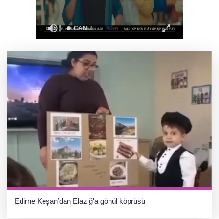
ziyareti
İstanbul Maltepe’de çocuklar kitapların renkli
dünyasında
Edirne Keşan’dan Elazığ'a gönül köprüsü