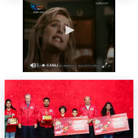
Deniz ekosistemini koruyacak proje
Rize Yaşayan Miras Şöleni coşkuyla başladı
Lukaku Fener’e mi, Beşiktaş’a mı geliyor?