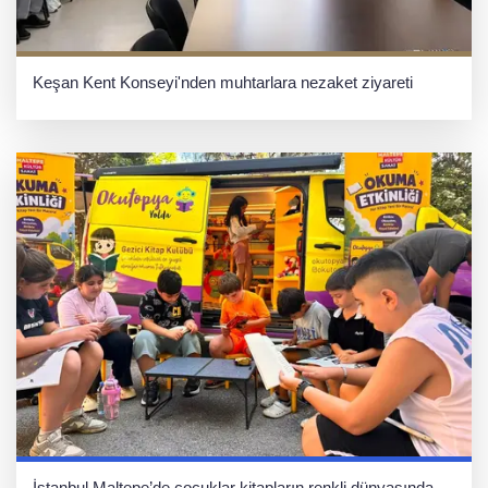
Keşan Kent Konseyi'nden muhtarlara nezaket ziyareti
İstanbul Maltepe’de çocuklar kitapların renkli dünyasında