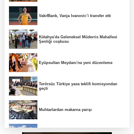
VakıfBank, Vanja Ivanovic’i transfer etti
Kütahya'da Geleneksel Müderris Mahallesi
Şenliği coşkusu
Eyüpsultan Meydanı'na yeni düzenleme
Terörsüz Türkiye yasa teklifi komisyondan
geçti
Muhtarlardan makarna yarışı
Siyasetçilere taş çıkartan Vali