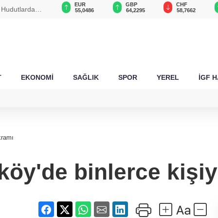
USD
EUR
GBP
CHF
. Hudutlarda
47,5886
55,0486
64,2295
58,7662
T
EKONOMİ
SAĞLIK
SPOR
YEREL
İGF 
kramı
köy'de binlerce kişi