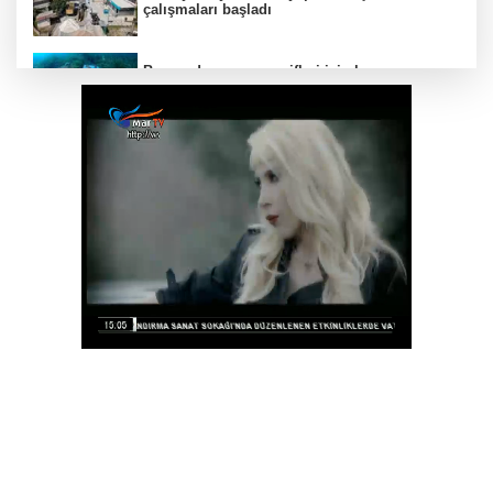
çalışmaları başladı
Bozcaada mercan resifleri için koruma
seferberliği... 180 deniz canlısı türü kayıt
altına alındı
Muğla Seydikemer'de yangın sonrası
seferberlik
CHP'li Sarıbal'dan orman yangınları ve tarım
politikalarına eleştiri
İzmit Belediyesi'nde iki yeni başkan
yardımcısı göreve başladı