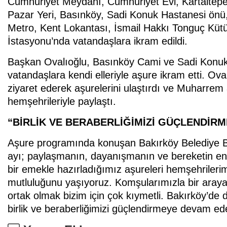
Cumhuriyet Meydanı, Cumhuriyet Evi, Kartaltepe
Pazar Yeri, Basınköy, Sadi Konuk Hastanesi önü,
Metro, Kent Lokantası, İsmail Hakkı Tonguç Kütüp
İstasyonu’nda vatandaşlara ikram edildi.
Başkan Ovalıoğlu, Basınköy Cami ve Sadi Konuk 
vatandaşlara kendi elleriyle aşure ikram etti. Ova
ziyaret ederek aşurelerini ulaştırdı ve Muharrem
hemşehrileriyle paylaştı.
“BİRLİK VE BERABERLİĞİMİZİ GÜÇLENDİR
Aşure programında konuşan Bakırköy Belediye B
ayı; paylaşmanın, dayanışmanın ve bereketin en 
bir emekle hazırladığımız aşureleri hemşehrileri
mutluluğunu yaşıyoruz. Komşularımızla bir araya 
ortak olmak bizim için çok kıymetli. Bakırköy’d
birlik ve beraberliğimizi güçlendirmeye devam ed