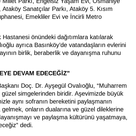
 Millet Parkı, Engelsiz Yaşam Evi, Osmaniye
 Ataköy Sanatçılar Parkı, Ataköy 5. Kısım
hanesi, Emekliler Evi ve İncirli Metro
Hastanesi önündeki dağıtımlara katılarak
lıoğlu ayrıca Basınköy’de vatandaşların evlerini
 ayının birlik, beraberlik ve dayanışma ruhunu
MEYE DEVAM EDECEĞİZ”
aşkanı Doç. Dr. Ayşegül Ovalıoğlu, “Muharrem
güzel simgelerinden biridir. Aşevimizde büyük
mizle aynı sofranın bereketini paylaşmanın
gelmek, onların dualarına ve güzel dileklerine
e dayanışmayı ve paylaşma kültürünü yaşatmaya,
eceğiz” dedi.