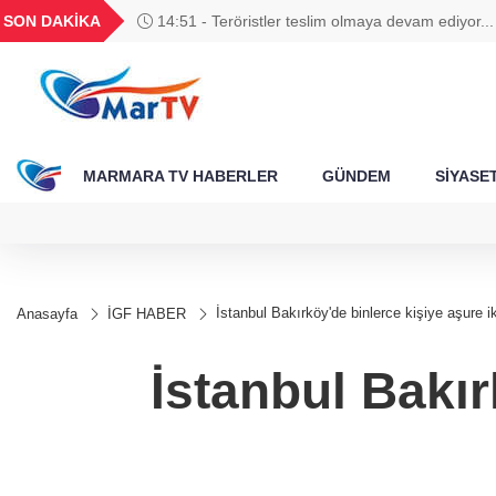
BGN
VND
GAU/TRY
BIST 100
SON DAKİKA
14:51 - Teröristler teslim olmaya devam ediyor..
308
28,0626
0,0018
6.518,28
13.769,38
490 kişi yakalandı
MARMARA TV HABERLER
GÜNDEM
SİYASE
İstanbul Bakırköy'de binlerce kişiye aşure i
Anasayfa
İGF HABER
İstanbul Bakır