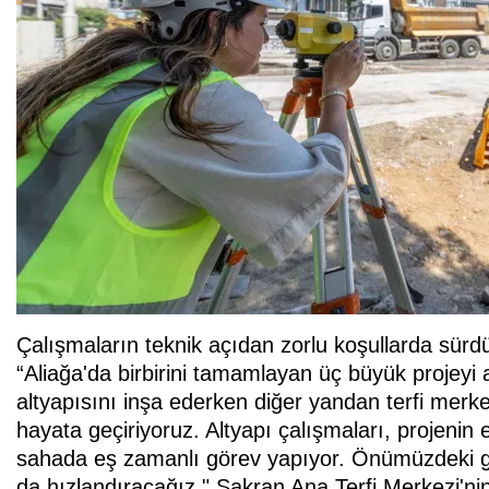
Çalışmaların teknik açıdan zorlu koşullarda sür
“Aliağa'da birbirini tamamlayan üç büyük projeyi
altyapısını inşa ederken diğer yandan terfi merkezle
hayata geçiriyoruz. Altyapı çalışmaları, projenin 
sahada eş zamanlı görev yapıyor. Önümüzdeki gü
da hızlandıracağız." Şakran Ana Terfi Merkezi'ni