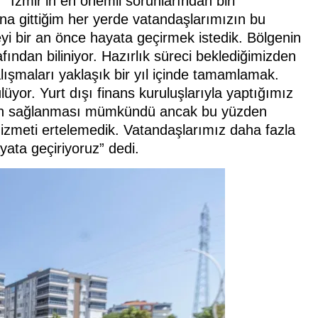
k, “İzmir’in en önemli sorunlarından biri
a gittiğim her yerde vatandaşlarımızın bu
eyi bir an önce hayata geçirmek istedik. Bölgenin
ından biliniyor. Hazırlık süreci beklediğimizden
ışmaları yaklaşık bir yıl içinde tamamlamak.
yor. Yurt dışı finans kuruluşlarıyla yaptığımız
man sağlanması mümkündü ancak bu yüzden
zmeti ertelemedik. Vatandaşlarımız daha fazla
yata geçiriyoruz” dedi.