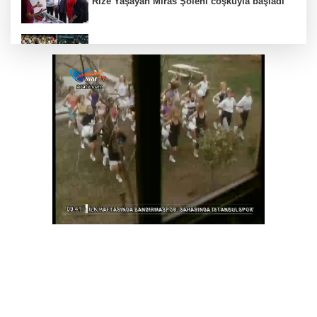
Rize Yaşayan Miras Şöleni coşkuyla başladı
Lukaku Fener’e mi, Beşiktaş’a mı geliyor?
Kayseri Talas İnovasyon Merkezi finale kaldı
Zabıtadan gurbetçi yaşlı çifte yardım eli
Akın Gürlek: Örgüt silahları bırakacak,
mağaraları boşaltacak