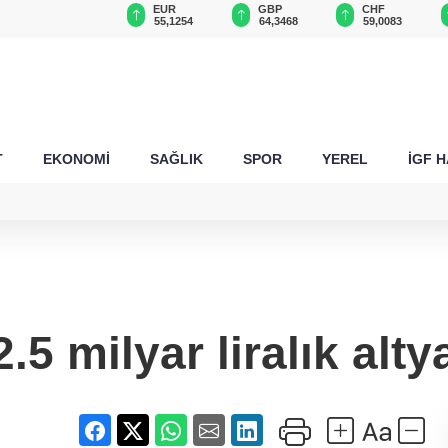
USD
EUR
GBP
CHF
47,6787
55,1254
64,3468
59,0083
T
EKONOMİ
SAĞLIK
SPOR
YEREL
İGF 
.5 milyar liralık alty