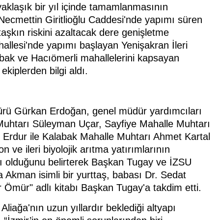
aklaşık bir yıl içinde tamamlanmasının
 Necmettin Giritlioğlu Caddesi'nde yapımı süren
aşkın riskini azaltacak dere genişletme
hallesi'nde yapımı başlayan Yenişakran İleri
labak ve Hacıömerli mahallelerini kapsayan
ekiplerden bilgi aldı.
rü Gürkan Erdoğan, genel müdür yardımcıları
e Muhtarı Süleyman Uçar, Sayfiye Mahalle Muhtarı
 Erdur ile Kalabak Mahalle Muhtarı Ahmet Kartal
on ve ileri biyolojik arıtma yatırımlarının
sı olduğunu belirterek Başkan Tugay ve İZSU
 Akman isimli bir yurttaş, babası Dr. Sedat
Ömür" adlı kitabı Başkan Tugay'a takdim etti.
iağa'nın uzun yıllardır beklediği altyapı