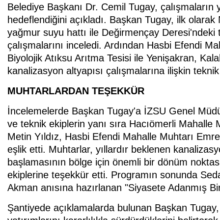
Belediye Başkanı Dr. Cemil Tugay, çalışmaların y
hedeflendiğini açıkladı. Başkan Tugay, ilk olarak
yağmur suyu hattı ile Değirmençay Deresi'ndeki t
çalışmalarını inceledi. Ardından Hasbi Efendi Ma
Biyolojik Atıksu Arıtma Tesisi ile Yenişakran, Ka
kanalizasyon altyapısı çalışmalarına ilişkin teknik 
MUHTARLARDAN TEŞEKKÜR
İncelemelerde Başkan Tugay'a İZSU Genel Müdü
ve teknik ekiplerin yanı sıra Hacıömerli Mahall
Metin Yıldız, Hasbi Efendi Mahalle Muhtarı Emre
eşlik etti. Muhtarlar, yıllardır beklenen kanalizasy
başlamasının bölge için önemli bir dönüm nokta
ekiplerine teşekkür etti. Programın sonunda Seda
Akman anısına hazırlanan "Siyasete Adanmış Bir 
Şantiyede açıklamalarda bulunan Başkan Tugay, Al