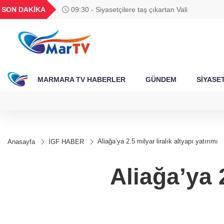
BGN
VND
GAU/TRY
BIST 100
SON DAKİKA
09:30 - Siyasetçilere taş çıkartan Vali
788
27,9743
0,0018
6.660,55
13.779,39
MARMARA TV HABERLER
GÜNDEM
SİYASE
Aliağa’ya 2.5 milyar liralık altyapı yatırımı
Anasayfa
İGF HABER
Aliağa’ya 2