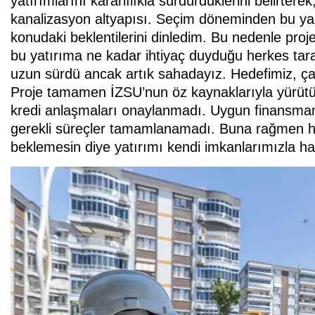
yatırımlarını kararlılıkla sürdürdüklerini belirtere
kanalizasyon altyapısı. Seçim döneminden bu yan
konudaki beklentilerini dinledim. Bu nedenle proj
bu yatırıma ne kadar ihtiyaç duyduğu herkes taraf
uzun sürdü ancak artık sahadayız. Hedefimiz, çal
Proje tamamen İZSU’nun öz kaynaklarıyla yürütülü
kredi anlaşmaları onaylanmadı. Uygun finans
gerekli süreçler tamamlanamadı. Buna rağmen hi
beklemesin diye yatırımı kendi imkanlarımızla ha