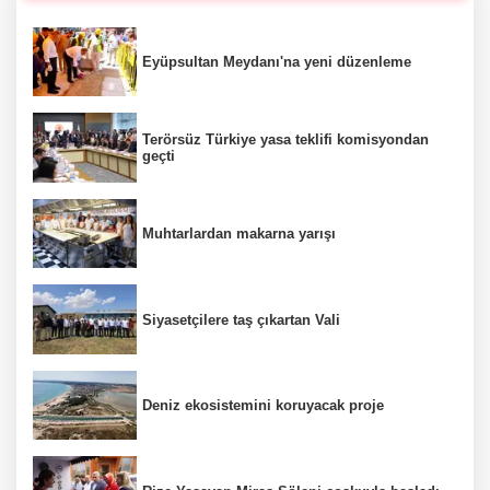
Eyüpsultan Meydanı'na yeni düzenleme
Terörsüz Türkiye yasa teklifi komisyondan
geçti
Muhtarlardan makarna yarışı
Siyasetçilere taş çıkartan Vali
Deniz ekosistemini koruyacak proje