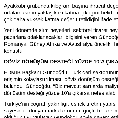
Ayakkabı grubunda kilogram başına ihracat değer
ortalamasının yaklaşık iki katına çıktığını belir
çok daha yüksek katma değer üretildiğini ifade ett
Yeni dönemde alım heyetleri, sektörel ticaret heyet
pazarlara odaklanacakları bilgisini veren Gündoğ
Romanya, Güney Afrika ve Avustralya öncelikli h
konuştu.
DÖVİZ DÖNÜŞÜM DESTEĞİ YÜZDE 10’A ÇIK
EDMİB Başkanı Gündoğdu, Türk deri sektörünün 
erişimin kolaylaştırılması, döviz dönüşüm desteğ
bulundu. Gündoğdu, “Biz mevcut şartlarda maliye
dönüşüm desteği yüzde 10’a çıkarsa nefes alabilir
Türkiye'nin coğrafi yakınlığı, esnek üretim yapısı
sayesinde dünya markalarının en güçlü tedarik me
olduğunu vurgulayan Gündoğdu şöyle devam etti; 