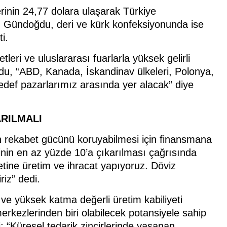
inin 24,77 dolara ulaşarak Türkiye
ten Gündoğdu, deri ve kürk konfeksiyonunda ise
i.
leri ve uluslararası fuarlarla yüksek gelirli
du, “ABD, Kanada, İskandinav ülkeleri, Polonya,
edef pazarlarımız arasında yer alacak” diye
ARILMALI
rekabet gücünü koruyabilmesi için finansmana
inin en az yüzde 10’a çıkarılması çağrısında
tine üretim ve ihracat yapıyoruz. Döviz
iz” dedi.
 ve yüksek katma değerli üretim kabiliyeti
rkezlerinden biri olabilecek potansiyele sahip
“Küresel tedarik zincirlerinde yaşanan