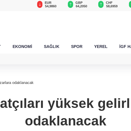
USD
EUR
GBP
CHF
47,6964
54,9860
64,2050
58,6959
T
EKONOMİ
SAĞLIK
SPOR
YEREL
İGF 
pazarlara odaklanacak
atçıları yüksek gelir
odaklanacak