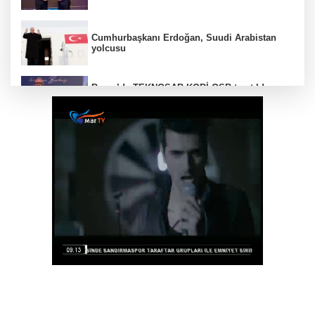
Cumhurbaşkanı Erdoğan, Suudi Arabistan
yolcusu
Bursa’da TEKNOSAB KOBİ OSB tanıtıldı...
Bursa’nın kalkınma yolculuğunda yeni
dönem
Kocaeli Darıca’ya Büyükşehir'den modern
ulaşım yatırımı
MGK'dan 8 maddelik bildiri... Terörsüz
Türkiye, bölgesel güvenlik ve Gazze mesajı
Yakıt barcı filosuna iki yeni gemi