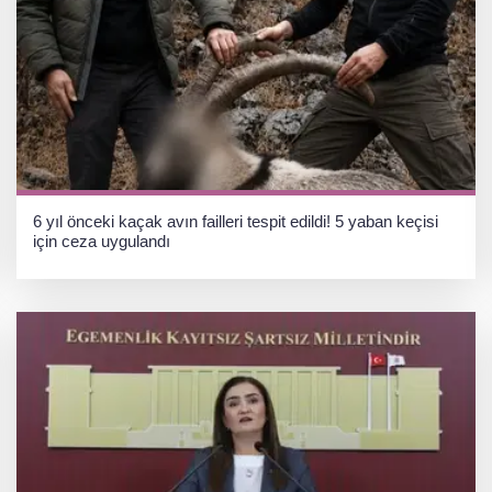
6 yıl önceki kaçak avın failleri tespit edildi! 5 yaban keçisi
için ceza uygulandı