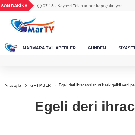
BGN
VND
GAU/TRY
BIST 100
SON DAKİKA
07:13 - Kayseri Talas'ta her kapı çalınıyor
343
27,9743
0,0018
6.567,55
13.798,82
MARMARA TV HABERLER
GÜNDEM
SİYASE
Egeli deri ihracatçıları yüksek gelirli yeni 
Anasayfa
İGF HABER
Egeli deri ihrac