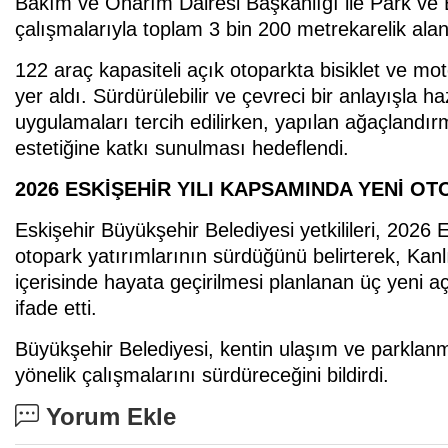
Bakım ve Onarım Dairesi Başkanlığı ile Park ve Ba
çalışmalarıyla toplam 3 bin 200 metrekarelik alan
122 araç kapasiteli açık otoparkta bisiklet ve moto
yer aldı. Sürdürülebilir ve çevreci bir anlayışla 
uygulamaları tercih edilirken, yapılan ağaçlandır
estetiğine katkı sunulması hedeflendi.
2026 ESKİŞEHİR YILI KAPSAMINDA YENİ O
Eskişehir Büyükşehir Belediyesi yetkilileri, 2026
otopark yatırımlarının sürdüğünü belirterek, Kan
içerisinde hayata geçirilmesi planlanan üç yeni a
ifade etti.
Büyükşehir Belediyesi, kentin ulaşım ve parklanm
yönelik çalışmalarını sürdüreceğini bildirdi.
Yorum Ekle