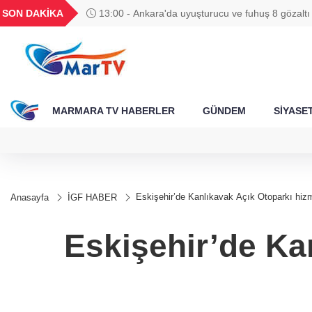
BGN
VND
GAU/TRY
BIST 100
SON DAKİKA
13:00 - Kocaeli'de Seymen ve Karamürsel tünell
358
27,9743
0,0018
6.615,19
13.795,55
dokunuşu
MARMARA TV HABERLER
GÜNDEM
SİYASE
Eskişehir’de Kanlıkavak Açık Otoparkı hizm
Anasayfa
İGF HABER
Eskişehir’de Ka