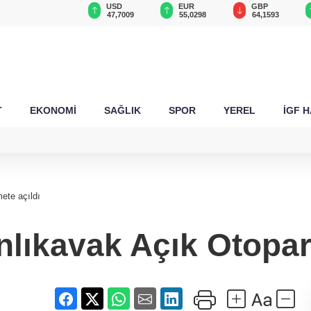
USD
EUR
GBP
CHF
erine konfor
47,7009
55,0298
64,1593
58,8609
T
EKONOMİ
SAĞLIK
SPOR
YEREL
İGF 
ete açıldı
nlıkavak Açık Otopark