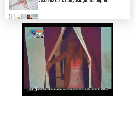
Akdeniz'de 4,1 büyüklüğünde deprem
Ankara Keçiören'de Yaz Kur'an kurslarına
ikram desteği
Bursa'da Aslı Hünel’den 'Açıkhava’da müzik
ziyafeti
Bursa Yıldırım'da çocuklar hem öğreniyor
hem eğleniyor
Bursa ekonomisinde tarihi dönüşüm hamlesi
resmen başladı... TEKNOSAB KOBİ OSB’de
başvurular başladı