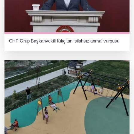
CHP Grup Başkanvekili Kılıç’tan 'silahsızlanma' vurgusu