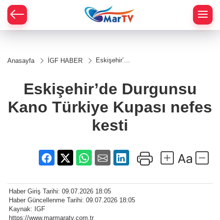
Eskişehir’de
Anasayfa
İGF HABER
Durgunsu
Kano
Türkiye
Eskişehir’de Durgunsu
Kupası
nefes kesti
Kano Türkiye Kupası nefes
kesti
Haber Giriş Tarihi: 09.07.2026 18:05
Haber Güncellenme Tarihi: 09.07.2026 18:05
Kaynak: IGF
https://www.marmaratv.com.tr