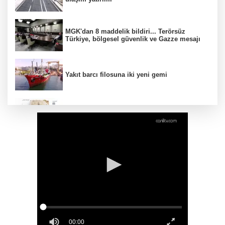
MGK'dan 8 maddelik bildiri... Terörsüz
Türkiye, bölgesel güvenlik ve Gazze mesajı
Yakıt barcı filosuna iki yeni gemi
Türk Tarih Kurumu’ndan tarihi içerikler tek
platformda
Türkiye ile Vietnam arasında 'hava'da yeni
dönem... Sefer kapasitesi artırıldı
Görevden uzaklaştırılan Utku Caner Çaykara
hakkında tahliye kararı