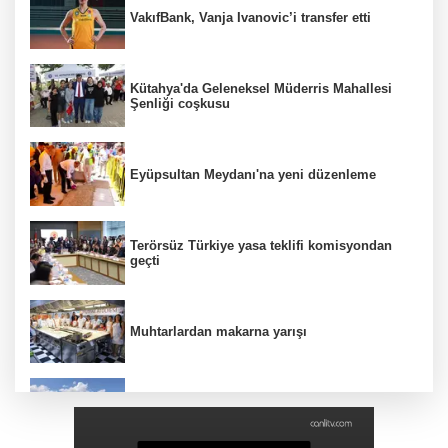
VakıfBank, Vanja Ivanovic’i transfer etti
Kütahya'da Geleneksel Müderris Mahallesi
Şenliği coşkusu
Eyüpsultan Meydanı'na yeni düzenleme
Terörsüz Türkiye yasa teklifi komisyondan
geçti
Muhtarlardan makarna yarışı
Siyasetçilere taş çıkartan Vali