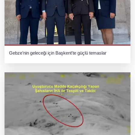
Gebze’nin geleceği için Başkent'te güçlü temaslar