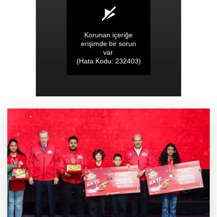
Deniz ekosistemini koruyacak proje
Rize Yaşayan Miras Şöleni coşkuyla başladı
Lukaku Fener’e mi, Beşiktaş’a mı geliyor?