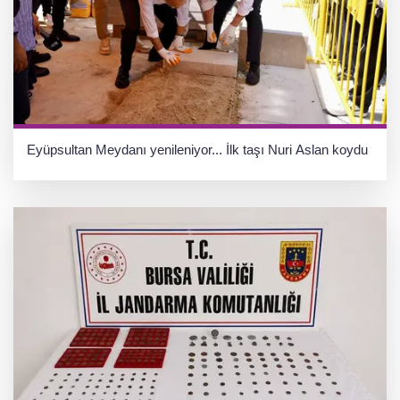
Eyüpsultan Meydanı yenileniyor... İlk taşı Nuri Aslan koydu