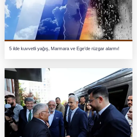
5 ilde kuvvetli yağış, Marmara ve Ege’de rüzgar alarmı!