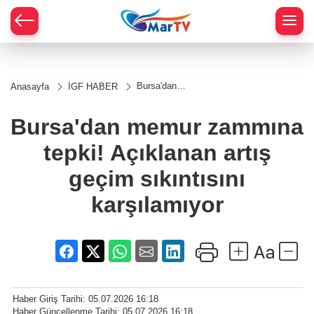
Bursa'dan
Anasayfa
İGF HABER
memur
zammına
tepki!
Bursa'dan memur zammına
Açıklanan
artış geçim
tepki! Açıklanan artış
sıkıntısını
karşılamıyor
geçim sıkıntısını
karşılamıyor
Haber Giriş Tarihi: 05.07.2026 16:18
Haber Güncellenme Tarihi: 05.07.2026 16:18