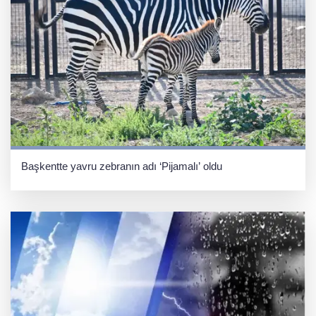
Başkentte yavru zebranın adı ‘Pijamalı’ oldu