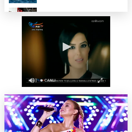
Aytmatov’un mirası Antalya Muratpaşa’da
büyüyor
Konya Selçuklu'da yollar yenileniyor
Karamürsel Plaj Yolu Caddesi’ne özel asfalt
dokunuşu
Simge’nin doğum günü sahnede kutlandı!