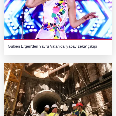
Gülben Ergen’den Yavru Vatan'da 'yapay zekâ' çıkışı