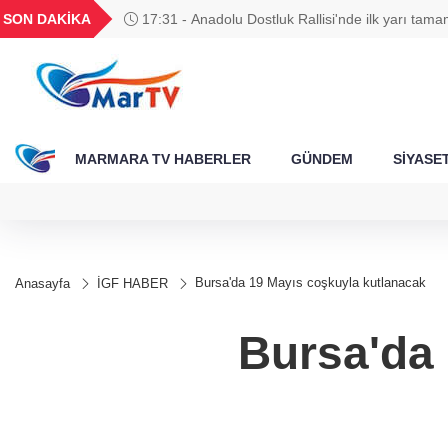
BGN
VND
GAU/TRY
BIST 100
SON DAKİKA
17:31 - Anadolu Dostluk Rallisi'nde ilk yarı tam
395
27,9743
0,0018
6.670,96
13.779,39
MARMARA TV HABERLER
GÜNDEM
SİYASE
Bursa'da 19 Mayıs coşkuyla kutlanacak
Anasayfa
İGF HABER
Bursa'da