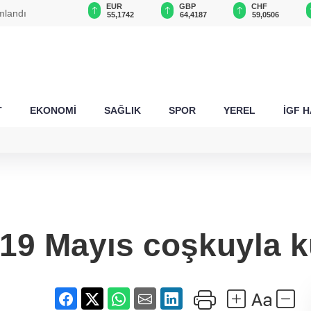
USD
EUR
GBP
CHF
amlandı
47,6953
55,1742
64,4187
59,0506
T
EKONOMİ
SAĞLIK
SPOR
YEREL
İGF 
 19 Mayıs coşkuyla k