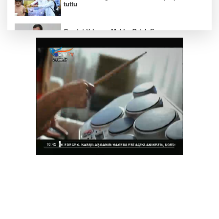
tuttu
Cevdet Yılmaz: Mekke Ortak Savunma
Anlaşması bölgesel güvenliğe katkı
sağlayacak
Konya Büyükşehir’in baba-oğul kampı
Ağustos'ta da sürecek
Kütahya’da komşuluk bağları güçleniyor
Eskişehir'de Kentpark Yapay Plajı yeni
sezonda hizmete açıldı