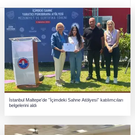
İstanbul Maltepe'de ''İçimdeki Sahne Atölyesi'' katılımcıları
belgelerini aldı