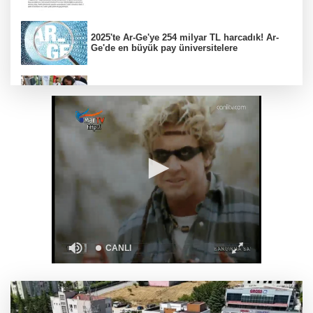
2025'te Ar-Ge'ye 254 milyar TL harcadık! Ar-
Ge'de en büyük pay üniversitelere
İzmir Karabağlar'da Gazeteci Barış Selçuk
saygıyla anıldı
Daha yeşil Milas için yoğun çalışma
Bursa Osmangazili başarılı pilot kupasını
Başkan Aydın’la paylaştı
Mardin Kızıltepe Meclis Platformu’ndan
'sanal kumar' alarmı!