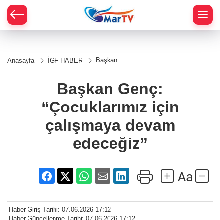
Başkan
Anasayfa
İGF HABER
Genç:
“Çocuklarımız
için
Başkan Genç:
çalışmaya
devam
“Çocuklarımız için
edeceğiz”
çalışmaya devam
edeceğiz”
Haber Giriş Tarihi: 07.06.2026 17:12
Haber Güncellenme Tarihi: 07.06.2026 17:12