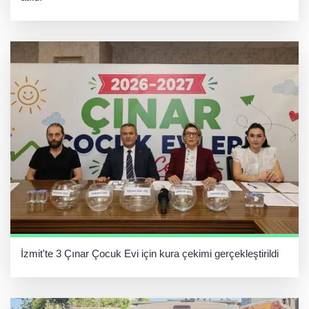
İzmit'te 3 Çınar Çocuk Evi için kura çekimi gerçekleştirildi