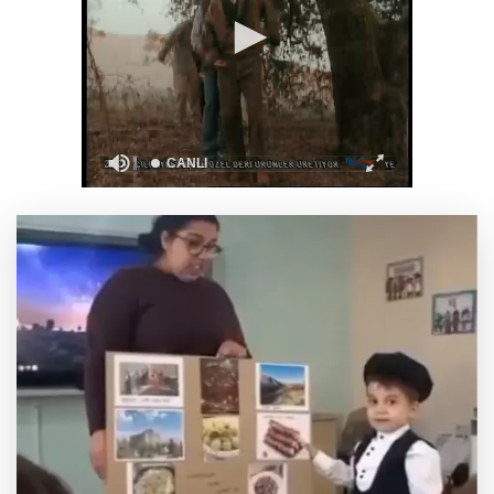
Hakkari'de JİHA destekli operasyonda 253
kilo esrar ele geçirildi
Keşan Kent Konseyi'nden muhtarlara nezaket
ziyareti
İstanbul Maltepe’de çocuklar kitapların renkli
dünyasında