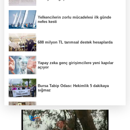
Yelkencilerin zorlu mücadelesi ilk günde
nefes kesti
688 milyon TL tarımsal destek hesaplarda
Yapay zeka genç girişimcilere yeni kapılar
açıyor
Bursa Tabip Odası: Hekimlik 5 dakikaya
sığmaz
Gebze’nin geleceği için Başkent'te güçlü
temaslar