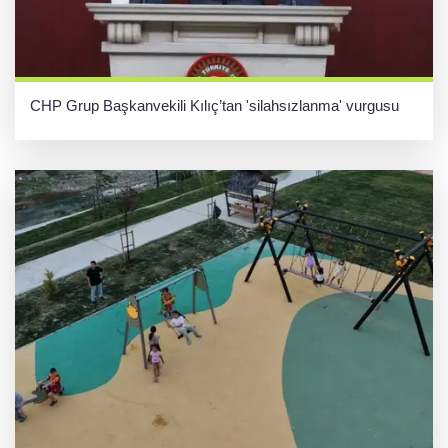
CHP Grup Başkanvekili Kılıç’tan 'silahsızlanma' vurgusu