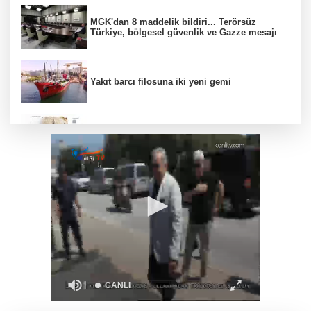
MGK'dan 8 maddelik bildiri... Terörsüz
Türkiye, bölgesel güvenlik ve Gazze mesajı
Yakıt barcı filosuna iki yeni gemi
Türk Tarih Kurumu’ndan tarihi içerikler tek
platformda
Türkiye ile Vietnam arasında 'hava'da yeni
dönem... Sefer kapasitesi artırıldı
Görevden uzaklaştırılan Utku Caner Çaykara
hakkında tahliye kararı
Fındık alım fiyatları açıklandı... Alımlar 24
Ağustos'ta başlıyor