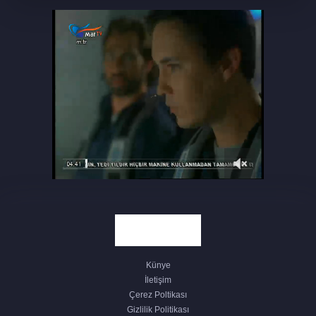
BANDIRMA’DA 2025 2026 EĞİTİM
ÖĞRETİM YILI BAŞLADII
CHP BANDIRMA’DA SEÇİMLERDE
TURUNCU LİSTE FARK AÇTI
TÜRKİYE GENELİNDE SOSYAL
YARDIMLAŞMA VE DAYANIŞMA VAKFI
ÇALIŞANLARI GREVDE
BANDIRMASPOR MAÇINI DAVUT DAKUL
ÇELİK YÖNETECEK
Künye
BANDIRMA’DA 30 AĞUSTOS COŞKUSU,
İletişim
ENGELSİZ ZAFER DALIŞI
Çerez Poltikası
GERÇEKLEŞTİRİLDİ
Gizlilik Politikası