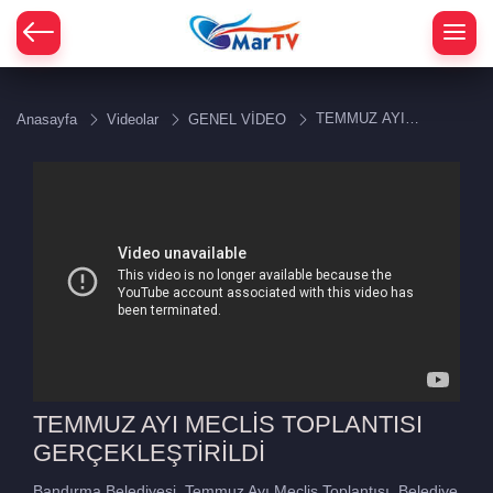
TEMMUZ AYI
Anasayfa
Videolar
GENEL VİDEO
MECLİS
TOPLANTISI
GERÇEKLEŞTİRİLDİ
TEMMUZ AYI MECLİS TOPLANTISI
GERÇEKLEŞTİRİLDİ
Bandırma Belediyesi, Temmuz Ayı Meclis Toplantısı, Belediye