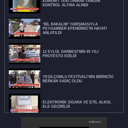
EDREMİT’TEKİ ORMAN YANGINI
KONTROL ALTINA ALINDI
‘BİL BAKALIM’ YARIŞMASIYLA
PEYGAMBER EFENDİMİZ’İN HAYATI
ANLATILDI
12 EYLÜL DARBESİ’NİN 45 YILI
PROTESTO EDİLDİ
YEŞİLÇOMLU FESTİVALİ’NİN BİRİNCİSİ
BERKAN SADIÇ OLDU
ELEKTRONİK SİGARA VE ETİL ALKOL
ELE GEÇİRİLDİ
BANDIRMA’DA 2025 2026 EĞİTİM