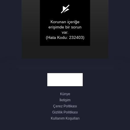
ÖĞRETİM YILI BAŞLADII
CHP BANDIRMA’DA SEÇİMLERDE
TURUNCU LİSTE FARK AÇTI
TÜRKİYE GENELİNDE SOSYAL
YARDIMLAŞMA VE DAYANIŞMA VAKFI
ÇALIŞANLARI GREVDE
BANDIRMASPOR MAÇINI DAVUT DAKUL
ÇELİK YÖNETECEK
Künye
BANDIRMA’DA 30 AĞUSTOS COŞKUSU,
İletişim
ENGELSİZ ZAFER DALIŞI
Çerez Poltikası
GERÇEKLEŞTİRİLDİ
Gizlilik Politikası
Kullanım Koşulları