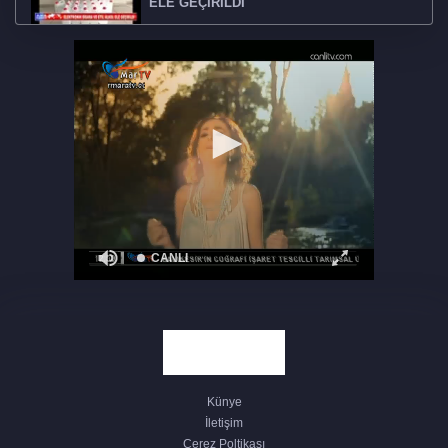
ELE GEÇİRİLDİ
BANDIRMA’DA 2025 2026 EĞİTİM
ÖĞRETİM YILI BAŞLADII
CHP BANDIRMA’DA SEÇİMLERDE
TURUNCU LİSTE FARK AÇTI
TÜRKİYE GENELİNDE SOSYAL
YARDIMLAŞMA VE DAYANIŞMA VAKFI
ÇALIŞANLARI GREVDE
BANDIRMASPOR MAÇINI DAVUT DAKUL
ÇELİK YÖNETECEK
Künye
BANDIRMA’DA 30 AĞUSTOS COŞKUSU,
İletişim
ENGELSİZ ZAFER DALIŞI
Çerez Poltikası