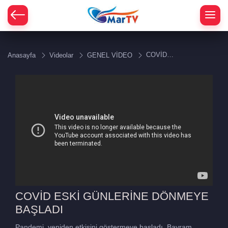
COVİD
Anasayfa
Videolar
GENEL VİDEO
ESKİ
GÜNLERİNE
DÖNMEYE
BAŞLADI
COVİD ESKİ GÜNLERİNE DÖNMEYE
BAŞLADI
Pandemi, yeniden etkisini göstermeye başladı. Bayram