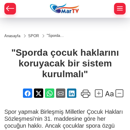
"Sporda
Anasayfa
SPOR
çocuk
haklarını
koruyacak
"Sporda çocuk haklarını
bir sistem
kurulmalı"
koruyacak bir sistem
kurulmalı"
Spor yapmak Birleşmiş Milletler Çocuk Hakları
Sözleşmesi’nin 31. maddesine göre her
çocuğun hakkı. Ancak çocuklar spora özgü