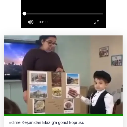
Keşan Kent Konseyi'nden muhtarlara nezaket
ziyareti
İstanbul Maltepe’de çocuklar kitapların renkli
dünyasında
Edirne Keşan’dan Elazığ'a gönül köprüsü