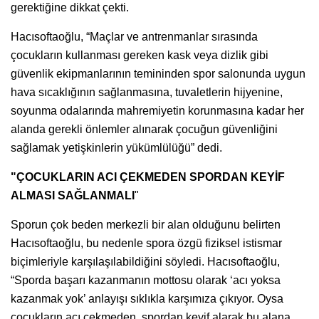
gerektiğine dikkat çekti.
Hacısoftaoğlu, “Maçlar ve antrenmanlar sırasında
çocukların kullanması gereken kask veya dizlik gibi
güvenlik ekipmanlarının temininden spor salonunda uygun
hava sıcaklığının sağlanmasına, tuvaletlerin hijyenine,
soyunma odalarında mahremiyetin korunmasına kadar her
alanda gerekli önlemler alınarak çocuğun güvenliğini
sağlamak yetişkinlerin yükümlülüğü” dedi.
"ÇOCUKLARIN ACI ÇEKMEDEN SPORDAN KEYİF
ALMASI SAĞLANMALI
"
Sporun çok beden merkezli bir alan olduğunu belirten
Hacısoftaoğlu, bu nedenle spora özgü fiziksel istismar
biçimleriyle karşılaşılabildiğini söyledi. Hacısoftaoğlu,
“Sporda başarı kazanmanın mottosu olarak ‘acı yoksa
kazanmak yok’ anlayışı sıklıkla karşımıza çıkıyor. Oysa
çocukların acı çekmeden, spordan keyif alarak bu alana