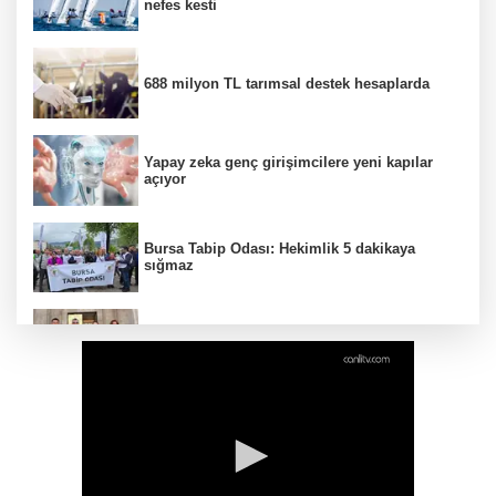
nefes kesti
688 milyon TL tarımsal destek hesaplarda
Yapay zeka genç girişimcilere yeni kapılar
açıyor
Bursa Tabip Odası: Hekimlik 5 dakikaya
sığmaz
Gebze’nin geleceği için Başkent'te güçlü
temaslar
Hakkari'de JİHA destekli operasyonda 253
kilo esrar ele geçirildi