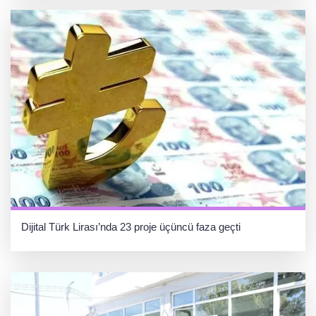
Dijital Türk Lirası’nda 23 proje üçüncü faza geçti