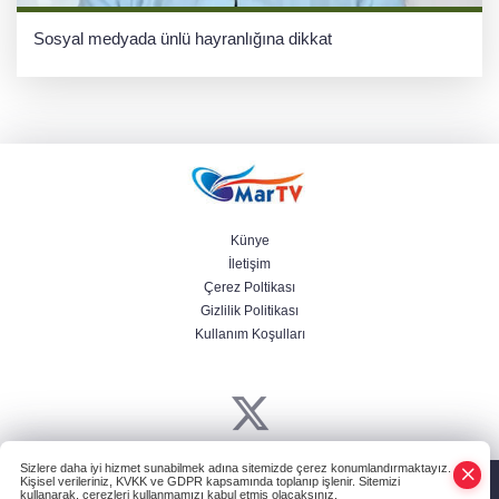
Sosyal medyada ünlü hayranlığına dikkat
Künye
İletişim
Çerez Poltikası
Gizlilik Politikası
Kullanım Koşulları
Sizlere daha iyi hizmet sunabilmek adına sitemizde çerez konumlandırmaktayız.
Powered by
HABER YAZILIMI
ve TURKTICARET.NET projesidir Copyright©
Kişisel verileriniz, KVKK ve GDPR kapsamında toplanıp işlenir. Sitemizi
2006-2026 Tüm hakları saklıdır.
kullanarak, çerezleri kullanmamızı kabul etmiş olacaksınız.