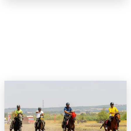
Körfez’in iki yakası uluslararası boyuta
taşınıyor
Aydınlı milli atlet Koray Uygun, U20 Dünya
Şampiyonası’nda yarı finalde
J70 Türkiye Turu 3. ayakta Team Nautique
Yachting şampiyonluğu elde etti
Bursa’da 700 yıllık ruh marşlarla yaşatılıyor