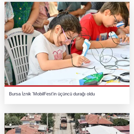
Bursa İznik 'MobilFest'in üçüncü durağı oldu