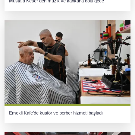
Mustafa Keser’den müzik ve kahkaha dolu gece
Emekli Kafe’de kuaför ve berber hizmeti başladı