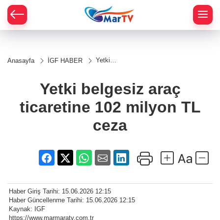
Yetki
Anasayfa
İGF HABER
belgesiz
araç
ticaretine
Yetki belgesiz araç
102
milyon
ticaretine 102 milyon TL
TL ceza
ceza
Haber Giriş Tarihi: 15.06.2026 12:15
Haber Güncellenme Tarihi: 15.06.2026 12:15
Kaynak: IGF
https://www.marmaratv.com.tr