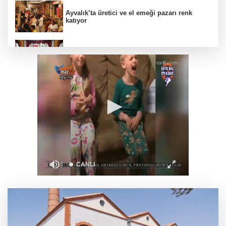
Ayvalık’ta üretici ve el emeği pazarı renk
katıyor
DAĞDER ve BUMEV'den eğitim için güç
birliği
İpsala OSB'nin gelişimi için kritik ziyaret
Bursa Büyükşehir Harmancık’ta da yolları
yeniliyor
Ağrı'da toplu sünnet şöleni