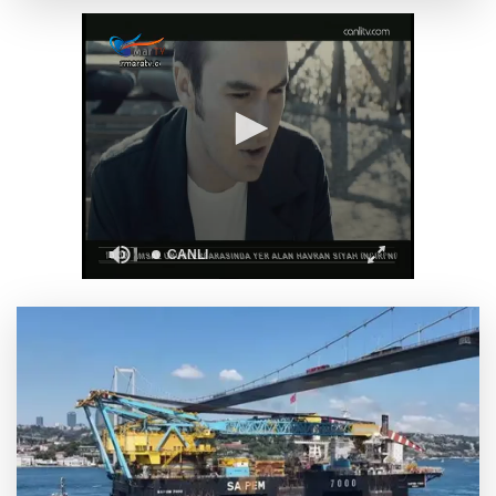
İstanbul'da tarihi mezar taşlarına saldırı
sonrası restorasyon
Bursa Keles'te yollar hem yenileniyor, hem
genişliyor
Başkan Genç, “Sevdam Karadeniz” ekibini
ağırladı! Film Festivali Aralık’ta
Yeşilay'dan göçmen gençleri bağımlılık
risklerinden koruyacak uluslararası model