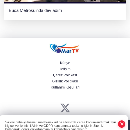
Buca Metrosu’nda dev adım
Künye
İletişim
Çerez Poltikası
Gizlilik Politikası
Kullanım Koşulları
Sizlere daha iyi hizmet sunabilmek adına sitemizde çerez konumlandırmaktayız.
Powered by
HABER YAZILIMI
ve TURKTICARET.NET projesidir Copyright©
Kişisel verileriniz, KVKK ve GDPR kapsamında toplanıp işlenir. Sitemizi
kullanarak, çerezleri kullanmamızı kabul etmiş olacaksınız.
2006-2026 Tüm hakları saklıdır.