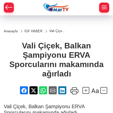
Vali Çiçek,
Anasayfa
İGF HABER
Balkan
Şampiyonu
ERVA
Vali Çiçek, Balkan
Sporcularını
makamında
Şampiyonu ERVA
ağırladı
Sporcularını makamında
ağırladı
Vali Çiçek, Balkan Şampiyonu ERVA
Sporcularını makamında ağırladı