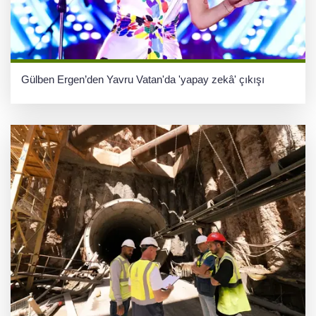
Gülben Ergen’den Yavru Vatan'da 'yapay zekâ' çıkışı