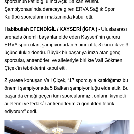
sporcunun katıldığı 8’inci Açık Balkan Wushu
Şampiyonası’nda dereceye giren ERVA Sağlık Spor
Kulübü sporcularını makamında kabul etti.
Habibullah EFENDİGİL / KAYSERİ (İGFA ) -
Uluslararası
arenada önemli başarılar elde eden Kayseri’nin gururu
ERVA sporcuları, şampiyonadan 5 birincilik, 3 ikincilik ve 3
üçüncülükle döndü. Büyük bir başarıya imza atan genç
sporcular, antrenörleri ve aileleriyle birlikte Vali Gökmen
Çiçek’in tebriklerini kabul etti.
Ziyarette konuşan Vali Çiçek, “17 sporcuyla katıldığımız bu
önemli şampiyonada 5 Balkan şampiyonluğu elde ettik. Bu
başarıda emeği geçen tüm sporcularımızı, onların kıymetli
ailelerini ve fedakâr antrenörlerimizi gönülden tebrik
ediyorum” dedi.