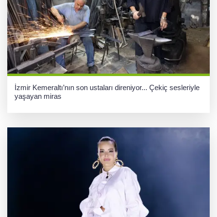
İzmir Kemeraltı’nın son ustaları direniyor... Çekiç sesleriyle
yaşayan miras