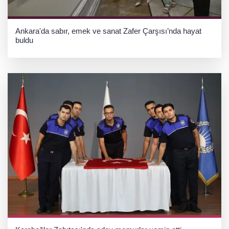
Ankara'da sabır, emek ve sanat Zafer Çarşısı’nda hayat
buldu