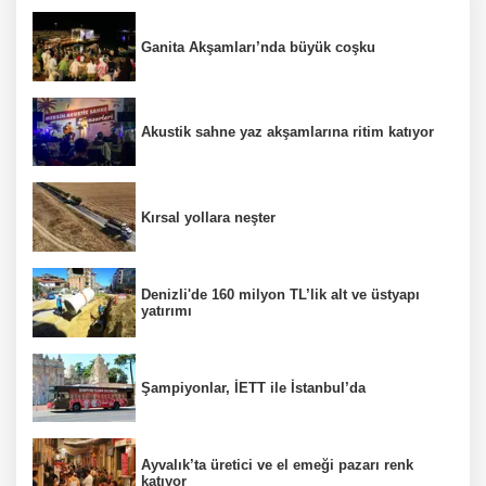
Ganita Akşamları’nda büyük coşku
Akustik sahne yaz akşamlarına ritim katıyor
Kırsal yollara neşter
Denizli'de 160 milyon TL’lik alt ve üstyapı
yatırımı
Şampiyonlar, İETT ile İstanbul’da
Ayvalık’ta üretici ve el emeği pazarı renk
katıyor