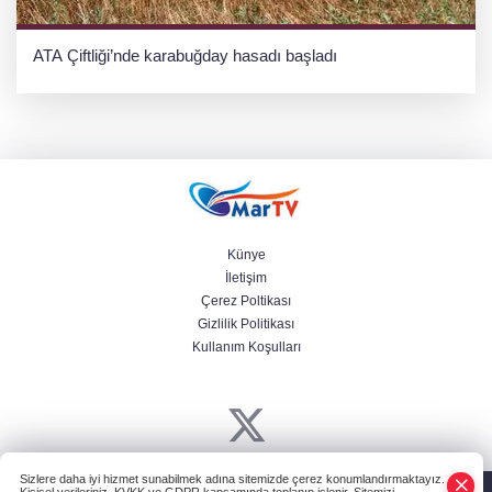
ATA Çiftliği’nde karabuğday hasadı başladı
Künye
İletişim
Çerez Poltikası
Gizlilik Politikası
Kullanım Koşulları
Sizlere daha iyi hizmet sunabilmek adına sitemizde çerez konumlandırmaktayız.
Powered by
HABER YAZILIMI
ve TURKTICARET.NET projesidir Copyright©