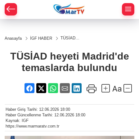
TÜSİAD
Anasayfa
İGF HABER
heyeti
Madrid'de
temaslarda
TÜSİAD heyeti Madrid'de
bulundu
temaslarda bulundu
Haber Giriş Tarihi: 12.06.2026 18:00
Haber Güncellenme Tarihi: 12.06.2026 18:00
Kaynak: IGF
https://www.marmaratv.com.tr