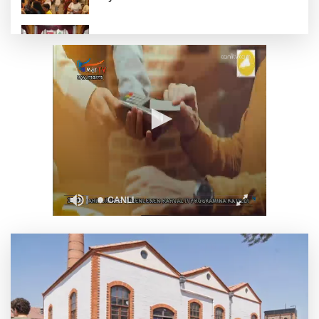
DAĞDER ve BUMEV'den eğitim için güç
birliği
İpsala OSB'nin gelişimi için kritik ziyaret
Bursa Büyükşehir Harmancık’ta da yolları
yeniliyor
Ağrı'da toplu sünnet şöleni