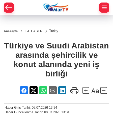
Türkiye
Anasayfa
İGF HABER
ve Suudi
Arabistan
arasında
Türkiye ve Suudi Arabistan
şehircilik
ve konut
arasında şehircilik ve
alanında
yeni iş
birliği
konut alanında yeni iş
birliği
Haber Giriş Tarihi: 08.07.2026 13:34
Haber Güncellenme Tarihi: 08.07.2026 13:34