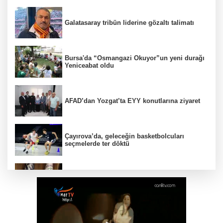
Galatasaray tribün liderine gözaltı talimatı
Bursa'da “Osmangazi Okuyor”un yeni durağı
Yeniceabat oldu
AFAD’dan Yozgat’ta EYY konutlarına ziyaret
Çayırova’da, geleceğin basketbolcuları
seçmelerde ter döktü
Muğla'da Başkan Ahmet Aras’tan 'hukuk
müşavirliği' açıklaması
Sakarya'da 'Mutluluk Tırı' mahalle mahalle
geziyor