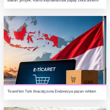
Bakan Şimşek: Kamu kaynaklarında yapay zekâ dönemi
Ticaret'ten Türk ihracatçısına Endonezya pazarı rehberi