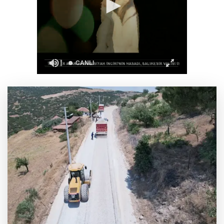
Gaziantep’te Dülük Baba Zaviyesi ve Türbesi
asıl yerinde yeniden inşa edilecek
Abdülhamid Han 4 yılda 20 derin deniz
kuyusu tamamladı