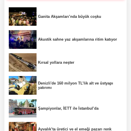
Ganita Akşamları’nda büyük coşku
Akustik sahne yaz akşamlarına ritim katıyor
Kırsal yollara neşter
Denizli'de 160 milyon TL’lik alt ve üstyapı
yatırımı
Şampiyonlar, İETT ile İstanbul’da
Ayvalık’ta üretici ve el emeği pazarı renk