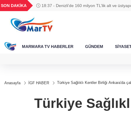
BGN
VND
GAU/TRY
BIST 100
SON DAKİKA
18:37 - Denizli'de 160 milyon TL’lik alt ve üstyapı
788
27,9743
0,0018
6.660,55
13.779,39
MARMARA TV HABERLER
GÜNDEM
SİYASE
Türkiye Sağlıklı Kentler Birliği Ankara'da ç
Anasayfa
İGF HABER
Türkiye Sağlıkl