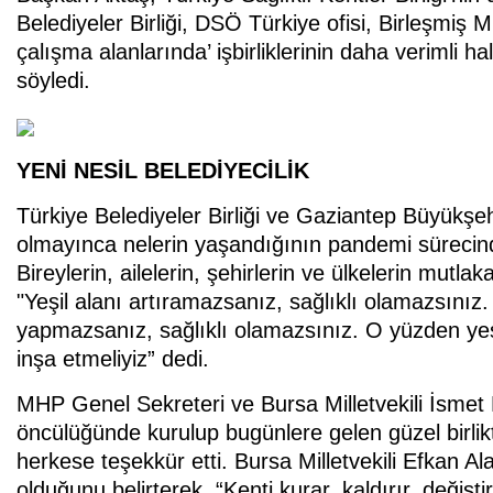
Belediyeler Birliği, DSÖ Türkiye ofisi, Birleşmiş M
çalışma alanlarında’ işbirliklerinin daha verimli ha
söyledi.
YENİ NESİL BELEDİYECİLİK
Türkiye Belediyeler Birliği ve Gaziantep Büyükş
olmayınca nelerin yaşandığının pandemi sürecinde ç
Bireylerin, ailelerin, şehirlerin ve ülkelerin mutl
"Yeşil alanı artıramazsanız, sağlıklı olamazsınız
yapmazsanız, sağlıklı olamazsınız. O yüzden yeşil ş
inşa etmeliyiz” dedi.
MHP Genel Sekreteri ve Bursa Milletvekili İsme
öncülüğünde kurulup bugünlere gelen güzel birli
herkese teşekkür etti. Bursa Milletvekili Efkan Al
olduğunu belirterek, “Kenti kurar, kaldırır, değişt