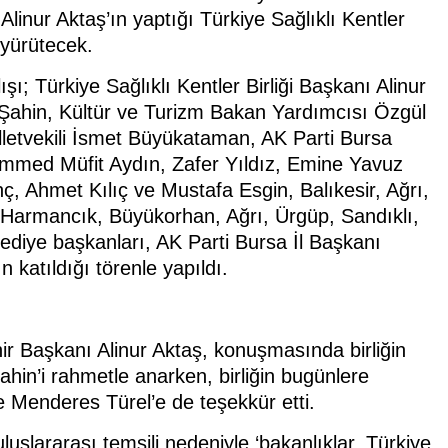
inur Aktaş’ın yaptığı Türkiye Sağlıklı Kentler
 yürütecek.
lışı; Türkiye Sağlıklı Kentler Birliği Başkanı Alinur
a Şahin, Kültür ve Turizm Bakan Yardımcısı Özgül
etvekili İsmet Büyükataman, AK Parti Bursa
ammed Müfit Aydın, Zafer Yıldız, Emine Yavuz
 Ahmet Kılıç ve Mustafa Esgin, Balıkesir, Ağrı,
, Harmancık, Büyükorhan, Ağrı, Ürgüp, Sandıklı,
ediye başkanları, AK Parti Bursa İl Başkanı
 katıldığı törenle yapıldı.
hir Başkanı Alinur Aktaş, konuşmasında birliğin
in’i rahmetle anarken, birliğin bugünlere
 Menderes Türel’e de teşekkür etti.
uluslararası temsili nedeniyle ‘bakanlıklar, Türkiye