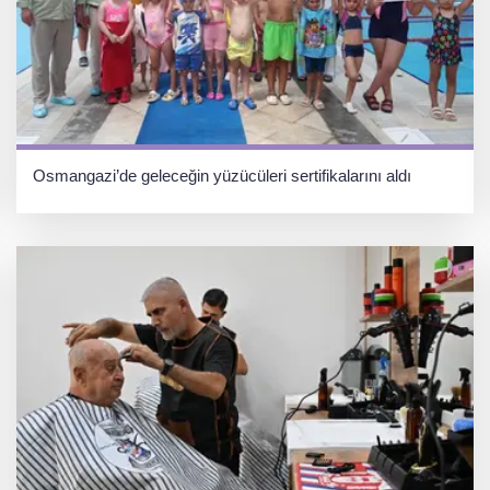
Osmangazi’de geleceğin yüzücüleri sertifikalarını aldı