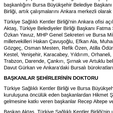
başkanlığını Bursa Büyükşehir Belediye Başkanı Al
Birliği, artık çalışmalarını Ankara merkezli olarak
Türkiye Sağlıklı Kentler Birliği’nin Ankara ofisi açı
Aktaş, Türkiye Belediyeler Birliği Başkanı Fatm
Özkan Yavuz, MHP Genel Sekreteri ve Bursa Mill
milletvekilleri Hakan Çavuşoğlu, Efkan Ala, Muh
Gözgeç, Osman Mesten, Refik Özen, Atilla Ödünç,
Kestel, Yenişehir, Karacabey, Yıldırım, Orhaneli
Trabzon, Darende, Çankırı, Şırnak ve Artuklu bel
Davut Gürkan ve Ankara’daki Bursalı bürokratların
BAŞKANLAR ŞEHİRLERİNİN DOKTORU
Türkiye Sağlıklı Kentler Birliği ve Bursa Büyükşe
kuruluşuna öncülük eden başkanlardan Hikmet Şah
gelmesine katkı veren başkanlar Recep Altepe ve
Başkan Aktaş, Türkiye Sağlıklı Kentler Birliği’nin 