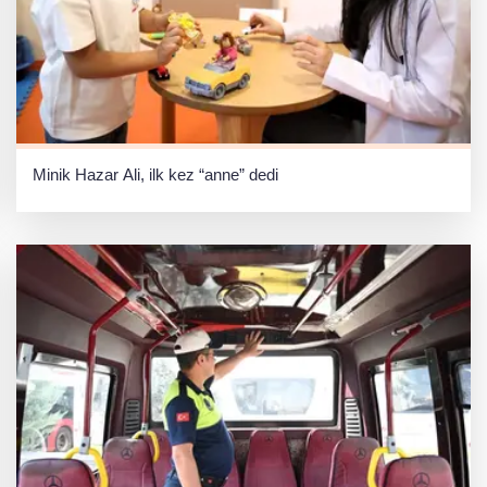
Minik Hazar Ali, ilk kez “anne” dedi