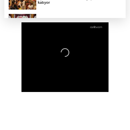
katıyor
DAĞDER ve BUMEV'den eğitim için güç
birliği
İpsala OSB'nin gelişimi için kritik ziyaret
Bursa Büyükşehir Harmancık’ta da yolları
yeniliyor
Ağrı'da toplu sünnet şöleni