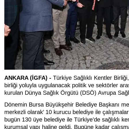
ANKARA (İGFA) -
Türkiye Sağlıklı Kentler Birliğ
birliği yoluyla uygulanacak politik ve sektörler ar
kurulan Dünya Sağlık Örgütü (DSÖ) Avrupa Sağlıkl
Dönemin Bursa Büyükşehir Belediye Başkanı me
merkezli olarak’ 10 kurucu belediye ile çalışmaları
bugün 130 üye belediye ile Türkiye’de sağlıklı k
kurumsal yapı haline geldi. Bugüne kadar çalışma