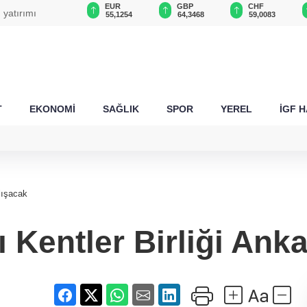
USD
EUR
GBP
CHF
 yatırımı
47,6787
55,1254
64,3468
59,0083
T
EKONOMİ
SAĞLIK
SPOR
YEREL
İGF 
alışacak
ı Kentler Birliği Ank