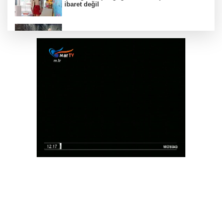
ibaret değil
İzmir Kemeraltı’nın son ustaları direniyor...
Çekiç sesleriyle yaşayan miras
Nevşehir'de telefon ışıkları Bengü'nün
şarkılarına eşlik etti
Olympos Regatta, hız kesmeden devam
ediyor
Aytmatov’un mirası Antalya Muratpaşa’da
büyüyor