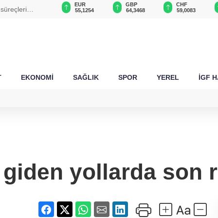
USD
EUR
GBP
CHF
süreçleri
47,6787
55,1254
64,3468
59,0083
T
EKONOMİ
SAĞLIK
SPOR
YEREL
İGF 
 giden yollarda son r