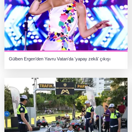
Gülben Ergen’den Yavru Vatan'da 'yapay zekâ' çıkışı