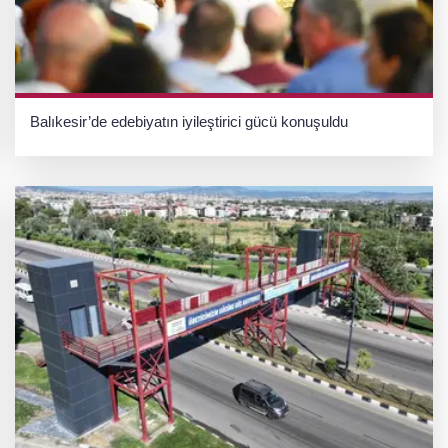
Balıkesir’de edebiyatın iyileştirici gücü konuşuldu