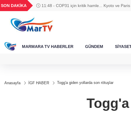
BGN
VND
GAU/TRY
BIST 100
SON DAKİKA
11:48 - COP31 için kritik hamle... Kyoto ve Paris 
788
27,9743
0,0018
6.660,55
13.779,39
Türkiye’de yönetilecek
MARMARA TV HABERLER
GÜNDEM
SİYASE
Togg'a giden yollarda son rötuşlar
Anasayfa
İGF HABER
Togg'a