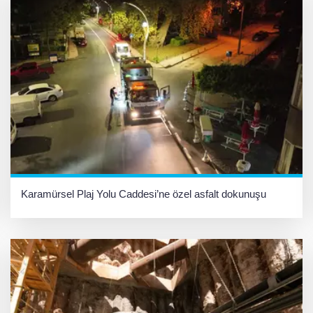
Karamürsel Plaj Yolu Caddesi’ne özel asfalt dokunuşu