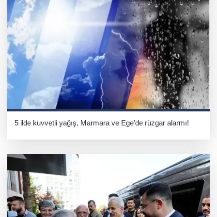
5 ilde kuvvetli yağış, Marmara ve Ege’de rüzgar alarmı!