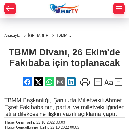
TBMM
Anasayfa
İGF HABER
Divanı, 26
Ekim'de
Fakıbaba
TBMM Divanı, 26 Ekim'de
için
toplanacak
Fakıbaba için toplanacak
TBMM Başkanlığı, Şanlıurfa Milletvekili Ahmet
Eşref Fakıbaba'nın, partisi ve milletvekilliğinden
istifa dilekçesine ilişkin yazılı açıklama yaptı.
Haber Giriş Tarihi: 22.10.2022 00:03
Haber Güncellenme Tarihi: 22.10.2022 00:03