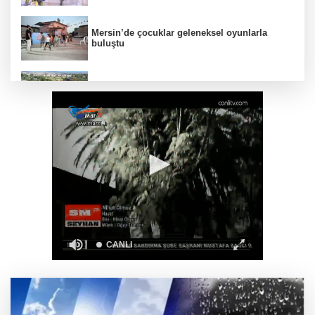
Mersin’de çocuklar geleneksel oyunlarla
buluştu
Manisa’da üst geçide asansör kolaylığı
İzmir’in ilk lavanta parkı geliyor
Kocaeli'de çocuklara yangın güvenliği eğitimi
Başkentte yavru zebranın adı ‘Pijamalı’ oldu