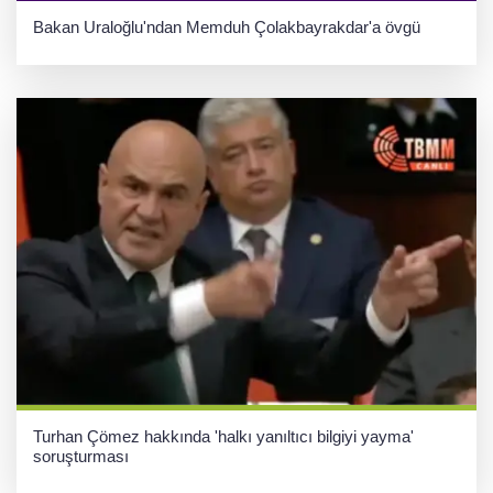
Bakan Uraloğlu'ndan Memduh Çolakbayrakdar'a övgü
Turhan Çömez hakkında 'halkı yanıltıcı bilgiyi yayma'
soruşturması