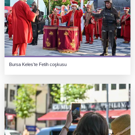
Bursa Keles'te Fetih coşkusu