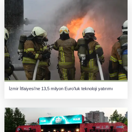
İzmir İtfaiyesi’ne 13,5 milyon Euro’luk teknoloji yatırımı