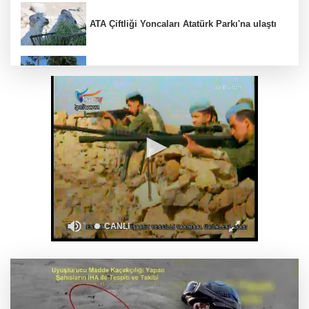
ATA Çiftliği Yoncaları Atatürk Parkı'na ulaştı
Kayseri Uluslarası Kültepe Toplantısı bilim
insanlarını buluşturdu
Kayseri Uluslararası Âşık Seyrani Kültür ve
Sanat Festivali büyüledi
Türk Dünyasının kalbi Keçiören’de attı
Faili meçhul 2 cinayet daha aydınlatıldı