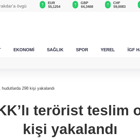
USD
EUR
GBP
CHF
rakdar'a övgü
47,6787
55,1254
64,3468
59,0083
T
EKONOMİ
SAĞLIK
SPOR
YEREL
İGF 
u, hudutlarda 298 kişi yakalandı
K’lı terörist teslim
kişi yakalandı