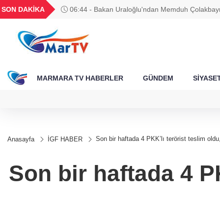
BGN
VND
GAU/TRY
BIST 100
SON DAKİKA
06:44 - Bakan Uraloğlu'ndan Memduh Çolakbay
788
27,9743
0,0018
6.660,55
13.779,39
MARMARA TV HABERLER
GÜNDEM
SİYASE
Son bir haftada 4 PKK’lı terörist teslim old
Anasayfa
İGF HABER
Son bir haftada 4 PK