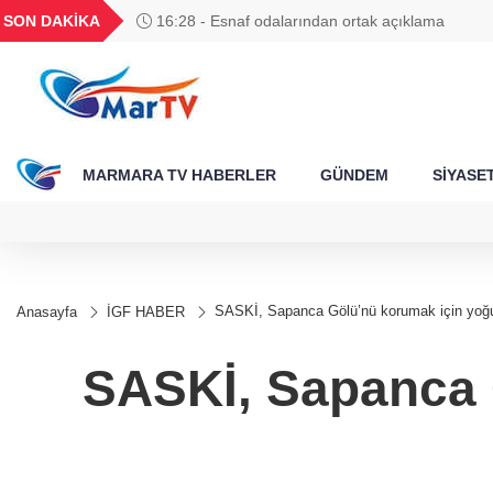
BGN
VND
GAU/TRY
BIST 100
SON DAKİKA
16:28 - Esnaf odalarından ortak açıklama
788
27,9743
0,0018
6.660,55
13.779,39
MARMARA TV HABERLER
GÜNDEM
SİYASE
SASKİ, Sapanca Gölü’nü korumak için yoğ
Anasayfa
İGF HABER
SASKİ, Sapanca 