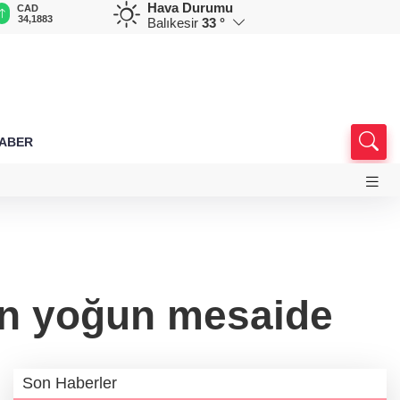
Hava Durumu
CAD
RUB
AED
AUD
D
34,1883
0,5822
12,9805
33,6898
7
Balıkesir
33 °
HABER
in yoğun mesaide
Son Haberler