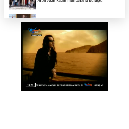
Arbil Akın kadın muhtarlarla buluştu
Antalya Konyaaltı’nın merkez ve yayla yolları
yenilenecek
Balıkesir Büyükşehir altyapıda hız kesmiyor
Antalya Büyükşehir zor gününde de
vatandaşın yanında
Kırgız Cumhuriyeti Antalya Başkonsolosu
Başkan Vekili Özdemir’i ziyaret etti