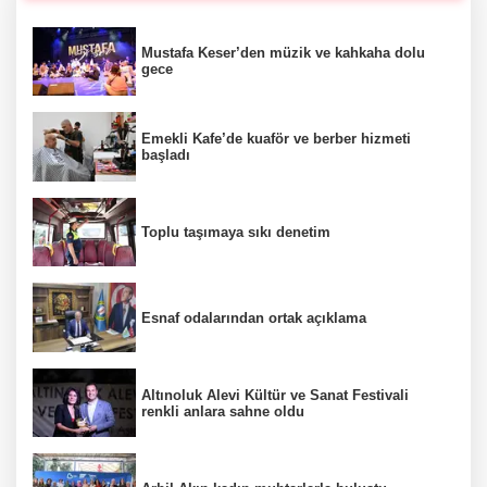
Mustafa Keser’den müzik ve kahkaha dolu
gece
Emekli Kafe’de kuaför ve berber hizmeti
başladı
Toplu taşımaya sıkı denetim
Esnaf odalarından ortak açıklama
Altınoluk Alevi Kültür ve Sanat Festivali
renkli anlara sahne oldu