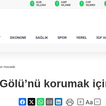
USD
EUR
GBP
CHF
47,6787
55,1254
64,3468
59,0083
T
EKONOMİ
SAĞLIK
SPOR
YEREL
İGF 
un mesaide
Gölü’nü korumak iç