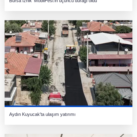
Bursa İznik 'MobilFest'in üçüncü durağı oldu
Aydın Kuyucak’ta ulaşım yatırımı