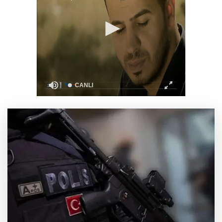
Bursa'da rahvan atları şampiyonluğa koştu
Havacılıkta Türkiye farkı... Havalimanlarında 7
ayda 138,7 milyon yolcu
İzmitli mahalle muhtarları Sarısu Gençlik
Kampı’nda ağırlandı