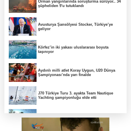
Orman yangınlarında soruşturma sürüyor.. 34
şüpheliden 9'u tutuklandı
Avusturya Şansölyesi Stocker, Türkiye’ye
geliyor
Körfez’in iki yakası uluslararası boyuta
taşınıyor
Aydınlı milli atlet Koray Uygun, U20 Dünya
Şampiyonası’nda yarı finalde
J70 Türkiye Turu 3. ayakta Team Nautique
Yachting şampiyonluğu elde etti
Bursa’da 700 yıllık ruh marşlarla yaşatılıyor