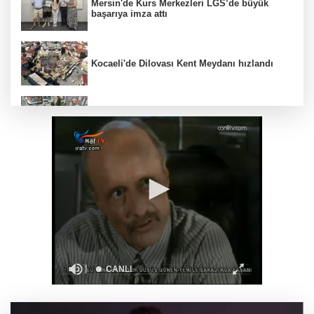
Mersin'de Kurs Merkezleri LGS’de büyük
başarıya imza attı
Kocaeli'de Dilovası Kent Meydanı hızlandı
Bursa Nilüfer’e 7 yeni park kazandırılıyor
İzmir Güzelbahçe Zabıtası'ndan kapsamlı
gıda denetimi
Bakan Gürlek Mumcu ailesiyle görüştü
Bursa'da 'Mahalle Şenlikleri' Osmangazilileri
eğlendiriyor