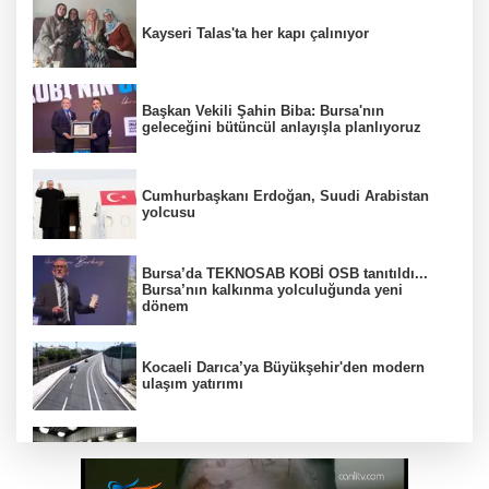
Kayseri Talas'ta her kapı çalınıyor
Başkan Vekili Şahin Biba: Bursa'nın
geleceğini bütüncül anlayışla planlıyoruz
Cumhurbaşkanı Erdoğan, Suudi Arabistan
yolcusu
Bursa’da TEKNOSAB KOBİ OSB tanıtıldı...
Bursa’nın kalkınma yolculuğunda yeni
dönem
Kocaeli Darıca’ya Büyükşehir'den modern
ulaşım yatırımı
MGK'dan 8 maddelik bildiri... Terörsüz
Türkiye, bölgesel güvenlik ve Gazze mesajı