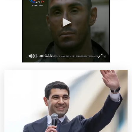
Yakıt barcı filosuna iki yeni gemi
Türk Tarih Kurumu’ndan tarihi içerikler tek
platformda
Türkiye ile Vietnam arasında 'hava'da yeni
dönem... Sefer kapasitesi artırıldı