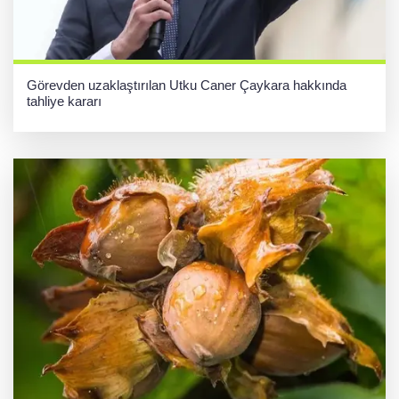
Görevden uzaklaştırılan Utku Caner Çaykara hakkında
tahliye kararı