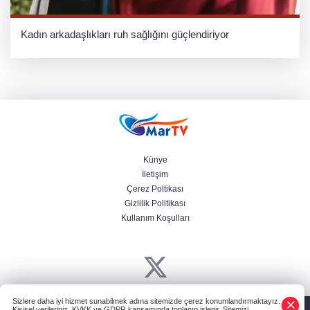
Kadın arkadaşlıkları ruh sağlığını güçlendiriyor
Künye
İletişim
Çerez Poltikası
Gizlilik Politikası
Kullanım Koşulları
Sizlere daha iyi hizmet sunabilmek adına sitemizde çerez konumlandırmaktayız.
Powered by
HABER YAZILIMI
ve TURKTICARET.NET projesidir Copyright©
Kişisel verileriniz, KVKK ve GDPR kapsamında toplanıp işlenir. Sitemizi