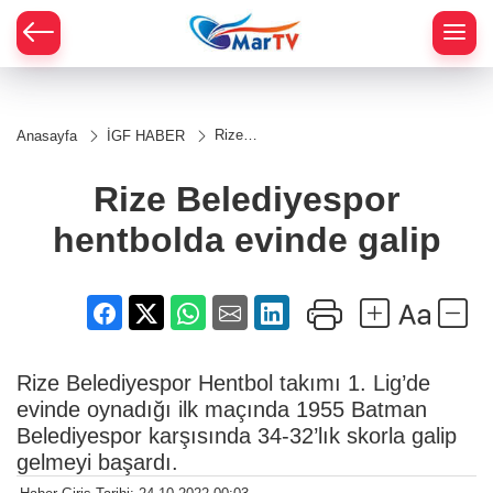
Rize
Anasayfa
İGF HABER
Belediyespor
hentbolda
evinde galip
Rize Belediyespor
hentbolda evinde galip
Rize Belediyespor Hentbol takımı 1. Lig’de
evinde oynadığı ilk maçında 1955 Batman
Belediyespor karşısında 34-32’lık skorla galip
gelmeyi başardı.