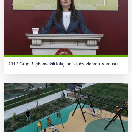
CHP Grup Başkanvekili Kılıç’tan 'silahsızlanma' vurgusu