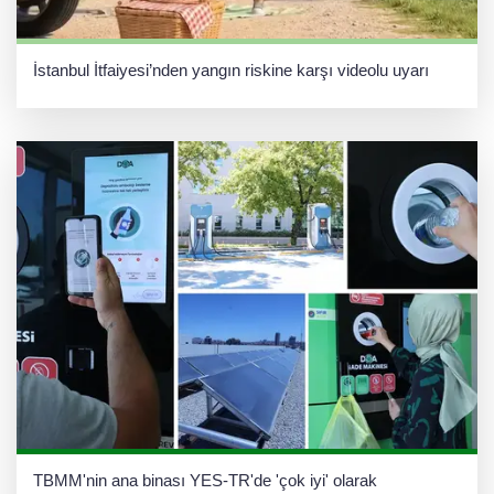
İstanbul İtfaiyesi’nden yangın riskine karşı videolu uyarı
TBMM'nin ana binası YES-TR'de 'çok iyi' olarak