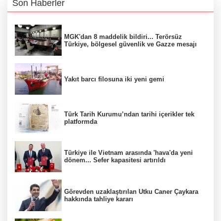
Son Haberler
MGK'dan 8 maddelik bildiri... Terörsüz
Türkiye, bölgesel güvenlik ve Gazze mesajı
Yakıt barcı filosuna iki yeni gemi
Türk Tarih Kurumu’ndan tarihi içerikler tek
platformda
Türkiye ile Vietnam arasında 'hava'da yeni
dönem... Sefer kapasitesi artırıldı
Görevden uzaklaştırılan Utku Caner Çaykara
hakkında tahliye kararı