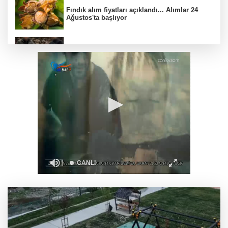
Fındık alım fiyatları açıklandı... Alımlar 24
Ağustos'ta başlıyor
6 yıl önceki kaçak avın failleri tespit edildi! 5
yaban keçisi için ceza uygulandı
Carettalar yeni sezona hırslı başladı
Balıkesir'de Kepsut’a Kent Lokantası ve
altyapı desteği
CHP Grup Başkanvekili Kılıç’tan
'silahsızlanma' vurgusu