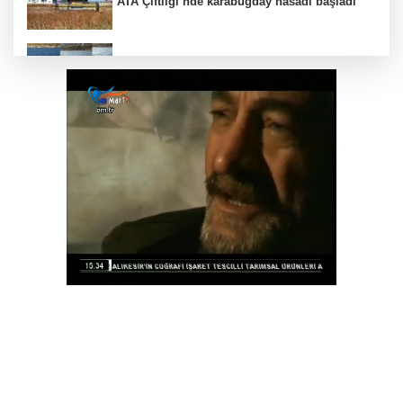
ATA Çiftliği’nde karabuğday hasadı başladı
Bodrum’da Ferrari’li deniz keyfi!
Nilüfer’de Kent Rehberi ve İmar Durumu
Sorgulama yenilendi
ATA Çiftliği Yoncaları Atatürk Parkı'na ulaştı
Kayseri Uluslarası Kültepe Toplantısı bilim
insanlarını buluşturdu