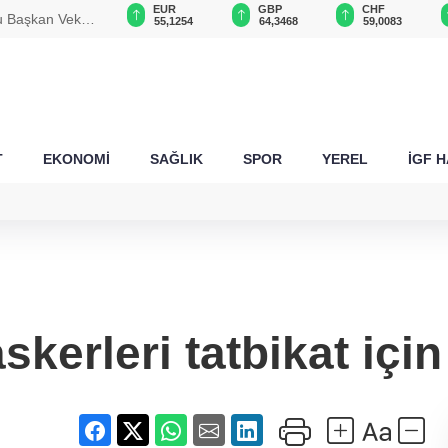
USD
EUR
GBP
CHF
 Başkan Vekili
47,6787
55,1254
64,3468
59,0083
T
EKONOMİ
SAĞLIK
SPOR
YEREL
İGF 
kerleri tatbikat içi