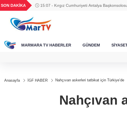
BGN
VND
GAU/TRY
BIST 100
SON DAKİKA
15:07 - Kırgız Cumhuriyeti Antalya Başkonsolosu
788
27,9743
0,0018
6.660,55
13.779,39
Özdemir’i ziyaret etti
MARMARA TV HABERLER
GÜNDEM
SİYASE
Nahçıvan askerleri tatbikat için Türkiye’de
Anasayfa
İGF HABER
Nahçıvan as