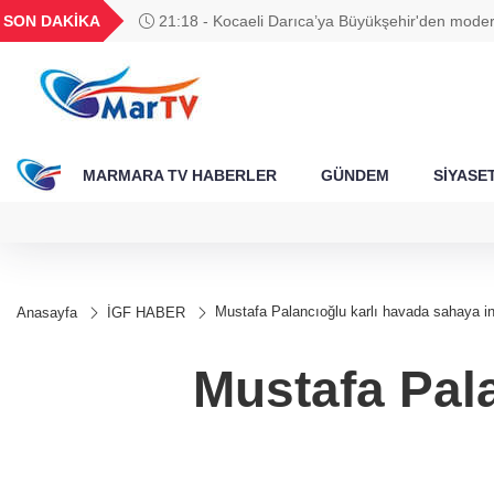
BGN
VND
GAU/TRY
BIST 100
SON DAKİKA
21:18 - Kocaeli Darıca’ya Büyükşehir'den moder
351
28,0626
0,0018
6.500,35
13.798,82
yatırımı
MARMARA TV HABERLER
GÜNDEM
SİYASE
Mustafa Palancıoğlu karlı havada sahaya in
Anasayfa
İGF HABER
Mustafa Pala