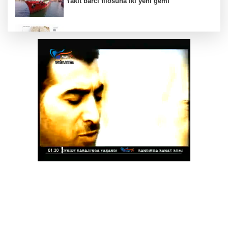
Yakıt barcı filosuna iki yeni gemi
Türk Tarih Kurumu’ndan tarihi içerikler tek
platformda
Türkiye ile Vietnam arasında 'hava'da yeni
dönem... Sefer kapasitesi artırıldı
Görevden uzaklaştırılan Utku Caner Çaykara
hakkında tahliye kararı
Fındık alım fiyatları açıklandı... Alımlar 24
Ağustos'ta başlıyor