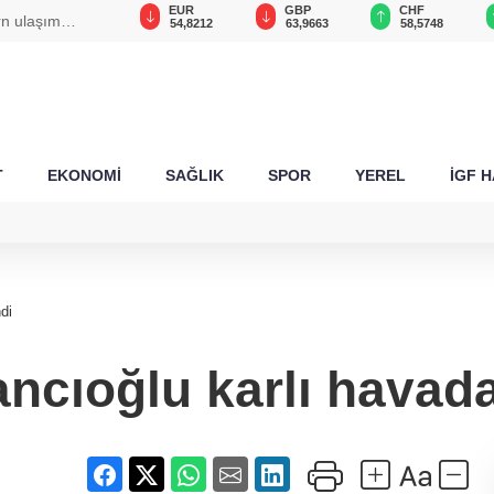
USD
EUR
GBP
CHF
n ulaşım
47,6014
54,8212
63,9663
58,5748
T
EKONOMİ
SAĞLIK
SPOR
YEREL
İGF 
di
ncıoğlu karlı havad