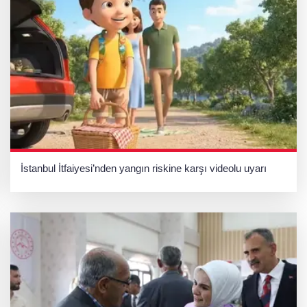
İstanbul İtfaiyesi’nden yangın riskine karşı videolu uyarı