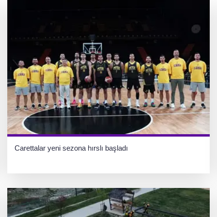
Carettalar yeni sezona hırslı başladı