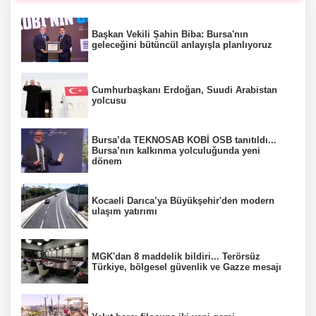
Başkan Vekili Şahin Biba: Bursa'nın
geleceğini bütüncül anlayışla planlıyoruz
Cumhurbaşkanı Erdoğan, Suudi Arabistan
yolcusu
Bursa’da TEKNOSAB KOBİ OSB tanıtıldı...
Bursa’nın kalkınma yolculuğunda yeni
dönem
Kocaeli Darıca’ya Büyükşehir'den modern
ulaşım yatırımı
MGK'dan 8 maddelik bildiri... Terörsüz
Türkiye, bölgesel güvenlik ve Gazze mesajı