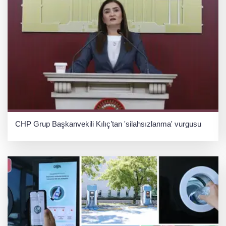
CHP Grup Başkanvekili Kılıç’tan 'silahsızlanma' vurgusu