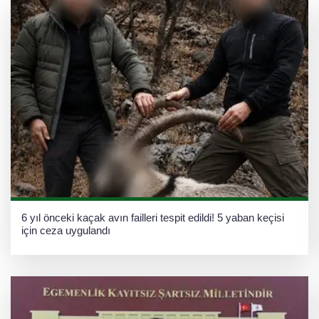
6 yıl önceki kaçak avın failleri tespit edildi! 5 yaban keçisi
için ceza uygulandı