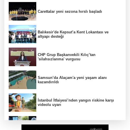
Carettalar yeni sezona hırslı başladı
Balıkesir'de Kepsut’a Kent Lokantası ve
altyapı desteği
CHP Grup Başkanvekili Kılıç’tan
'silahsızlanma' vurgusu
Samsun’da Alaçam'a yeni yaşam alanı
kazandırıldı
İstanbul İtfaiyesi’nden yangın riskine karşı
videolu uyarı
TBMM'nin ana binası YES-TR'de 'çok iyi'
olarak sertifikalandırıldı