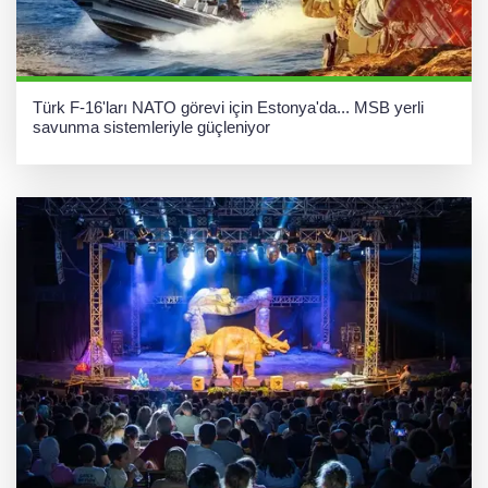
Türk F-16'ları NATO görevi için Estonya'da... MSB yerli
savunma sistemleriyle güçleniyor