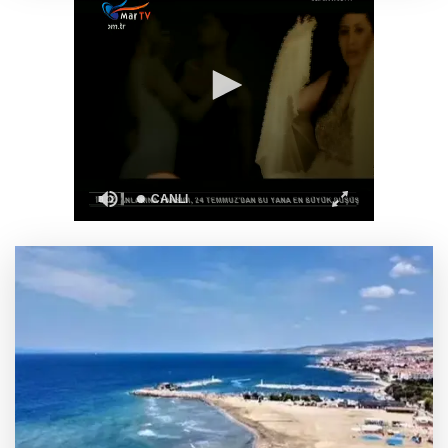
Gürsel Tekin’den 'tutarlılık' mesajı... Tarihi
meselelerde pusula net olmalı
Bakan Göktaş: Terörsüz Türkiye tarihi bir
adımdır
Yapay zekada onlarca uygulamanın yerini tek
asistan alabilir