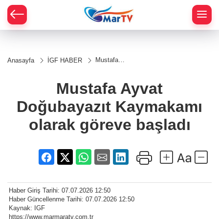
Mustafa
Anasayfa
İGF HABER
Ayvat
Doğubayazıt
Kaymakamı
Mustafa Ayvat
olarak
göreve
Doğubayazıt Kaymakamı
başladı
olarak göreve başladı
Haber Giriş Tarihi: 07.07.2026 12:50
Haber Güncellenme Tarihi: 07.07.2026 12:50
Kaynak: IGF
https://www.marmaratv.com.tr