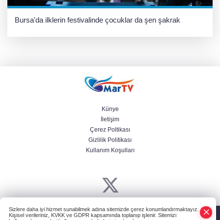
Bursa'da ilklerin festivalinde çocuklar da şen şakrak
Künye
İletişim
Çerez Poltikası
Gizlilik Politikası
Kullanım Koşulları
Sizlere daha iyi hizmet sunabilmek adına sitemizde çerez konumlandırmaktayız.
Powered by
HABER YAZILIMI
ve TURKTICARET.NET projesidir Copyright©
Kişisel verileriniz, KVKK ve GDPR kapsamında toplanıp işlenir. Sitemizi