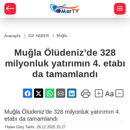
Muğla
Anasayfa
İGF HABER
Ölüdeniz’de
328
milyonluk
Muğla Ölüdeniz’de 328
yatırımın 4.
etabı da
milyonluk yatırımın 4. etabı
tamamlandı
da tamamlandı
Muğla Ölüdeniz’de 328 milyonluk yatırımın 4.
etabı da tamamlandı
Haber Giriş Tarihi: 29.12.2025 15:27