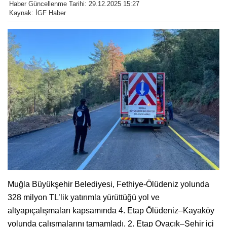
Haber Güncellenme Tarihi: 29.12.2025 15:27
Kaynak: İGF Haber
Muğla Büyükşehir Belediyesi, Fethiye-Ölüdeniz yolunda
328 milyon TL’lik yatırımla yürüttüğü yol ve
altyapıçalışmaları kapsamında 4. Etap Ölüdeniz–Kayaköy
yolunda çalışmalarını tamamladı, 2. Etap Ovacık–Şehir içi