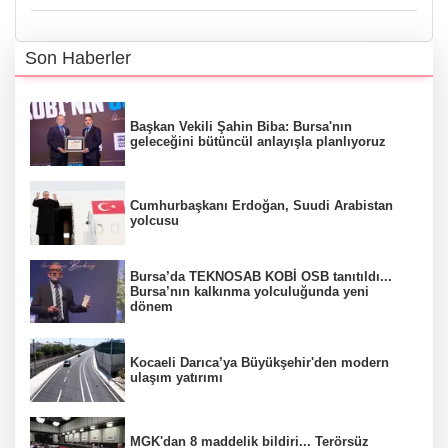
Son Haberler
Başkan Vekili Şahin Biba: Bursa'nın
geleceğini bütüncül anlayışla planlıyoruz
Cumhurbaşkanı Erdoğan, Suudi Arabistan
yolcusu
Bursa’da TEKNOSAB KOBİ OSB tanıtıldı...
Bursa’nın kalkınma yolculuğunda yeni
dönem
Kocaeli Darıca’ya Büyükşehir'den modern
ulaşım yatırımı
MGK'dan 8 maddelik bildiri... Terörsüz