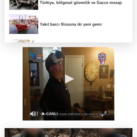
Türkiye, bölgesel güvenlik ve Gazze mesajı
Yakıt barcı filosuna iki yeni gemi
Türk Tarih Kurumu’ndan tarihi içerikler tek
platformda
Türkiye ile Vietnam arasında 'hava'da yeni
dönem... Sefer kapasitesi artırıldı
Görevden uzaklaştırılan Utku Caner Çaykara
hakkında tahliye kararı
Fındık alım fiyatları açıklandı... Alımlar 24
Ağustos'ta başlıyor