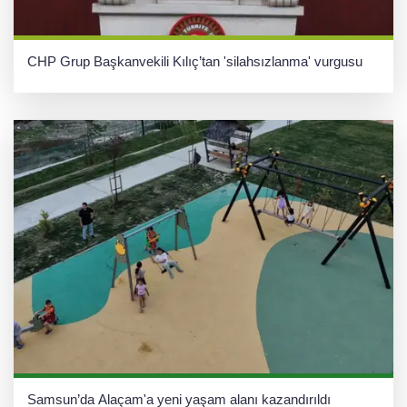
CHP Grup Başkanvekili Kılıç’tan 'silahsızlanma' vurgusu
Samsun’da Alaçam'a yeni yaşam alanı kazandırıldı